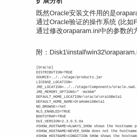
扩展分析
既然Oracle安装文件用的是orap
通过Oracle验证的操作系统 (比如Fe
通过修改oraparam.ini中的参
附：Disk1\install\win32\orapara
[Oracle]

DISTRIBUTION=TRUE

SOURCE=../../stage/products.jar

LICENSE_LOCATION=

JRE_LOCATION=../../stage/Components/oracle.swd.
JRE_MEMORY_OPTIONS=" -mx96m"

DEFAULT_HOME_LOCATION=\oracle\ora10Beta1

DEFAULT_HOME_NAME=OraHome10Beta1

NO_BROWSE=/net

NLS_ENABLED=TRUE

BOOTSTRAP=TRUE

OUI_VERSION=2.3.0.5.0a

#SHOW_HOSTNAME=ALWAYS_SHOW shows the hostname pa
#SHOW_HOSTNAME=NEVER_SHOW does not the hostname 
#SHOW_HOSTNAME=CONDITION_SHOW shows the hostnam