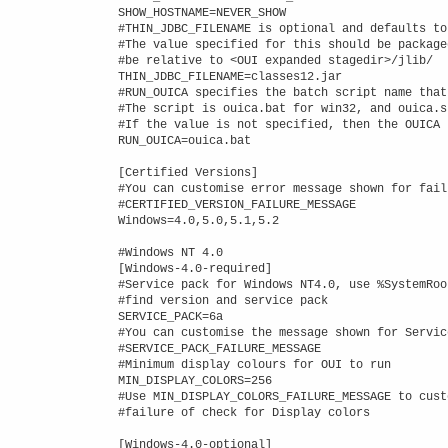
SHOW_HOSTNAME=NEVER_SHOW

#THIN_JDBC_FILENAME is optional and defaults to
#The value specified for this should be package
#be relative to <OUI expanded stagedir>/jlib/

THIN_JDBC_FILENAME=classes12.jar

#RUN_OUICA specifies the batch script name that
#The script is ouica.bat for win32, and ouica.s
#If the value is not specified, then the OUICA 
RUN_OUICA=ouica.bat

[Certified Versions]

#You can customise error message shown for fail
#CERTIFIED_VERSION_FAILURE_MESSAGE

Windows=4.0,5.0,5.1,5.2

#Windows NT 4.0

[Windows-4.0-required]

#Service pack for Windows NT4.0, use %SystemRoo
#find version and service pack

SERVICE_PACK=6a

#You can customise the message shown for Servic
#SERVICE_PACK_FAILURE_MESSAGE

#Minimum display colours for OUI to run

MIN_DISPLAY_COLORS=256

#Use MIN_DISPLAY_COLORS_FAILURE_MESSAGE to cust
#failure of check for Display colors

[Windows-4.0-optional]
