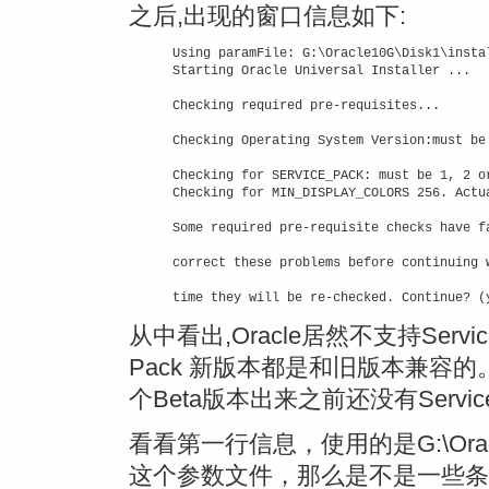
之后,出现的窗口信息如下:
Using paramFile: G:\Oracle10G\Disk1\instal
Starting Oracle Universal Installer ...

Checking required pre-requisites...

Checking Operating System Version:must be 
Checking for SERVICE_PACK: must be 1, 2 o
Checking for MIN_DISPLAY_COLORS 256. Actua
Some required pre-requisite checks have fa
correct these problems before continuing w
time they will be re-checked. Continue? (
从中看出,Oracle居然不支持Servi
Pack 新版本都是和旧版本兼容的。
个Beta版本出来之前还没有Servi
看看第一行信息，使用的是G:\Oracle10G\D
这个参数文件，那么是不是一些条