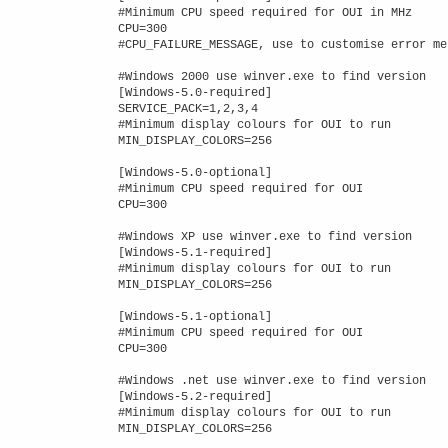
#Minimum CPU speed required for OUI in MHz

CPU=300

#CPU_FAILURE_MESSAGE, use to customise error me
#Windows 2000 use winver.exe to find version

[Windows-5.0-required]

SERVICE_PACK=1,2,3,4

#Minimum display colours for OUI to run

MIN_DISPLAY_COLORS=256

[Windows-5.0-optional]

#Minimum CPU speed required for OUI

CPU=300

#Windows XP use winver.exe to find version

[Windows-5.1-required]

#Minimum display colours for OUI to run

MIN_DISPLAY_COLORS=256

[Windows-5.1-optional]

#Minimum CPU speed required for OUI

CPU=300

#Windows .net use winver.exe to find version

[Windows-5.2-required]

#Minimum display colours for OUI to run

MIN_DISPLAY_COLORS=256
