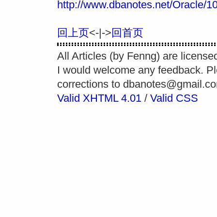
http://www.dbanotes.net/Oracle/1
回上页
<-|->
回首页
All Articles (by Fenng) are licens
I would welcome any feedback. P
corrections to
dbanotes@gmail.c
Valid XHTML 4.01
/
Valid CSS