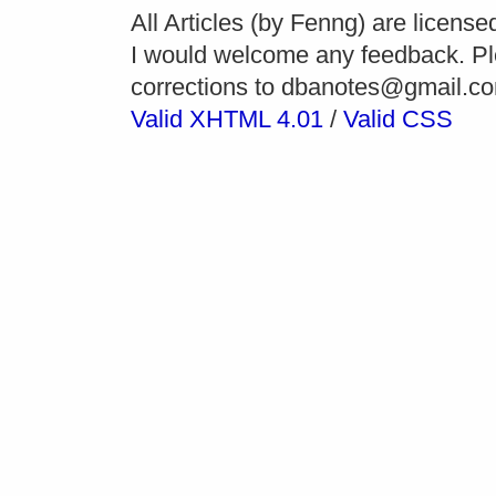
All Articles (by Fenng) are licens
I would welcome any feedback. P
corrections to
dbanotes@gmail.c
Valid XHTML 4.01
/
Valid CSS