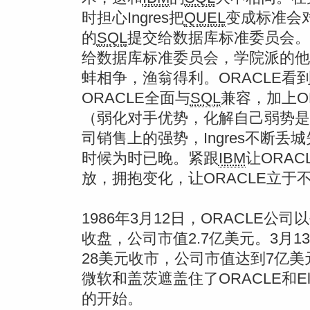
时担心Ingres把
QUEL
变成标准会
的
SQL
提交给数据库标准委员会。而S
给数据库标准委员会，学院派的他
蚌相争，渔翁得利。ORACLE
ORACLE全面与
SQL
兼容，加上OR
（弱化对手优势，化解自己弱势是
司销售上的强势，Ingres不断
时候为时已晚。紧跟
IBM
让ORA
放，拥抱变化，让ORACLE立于
1986年3月12日，ORACLE公
收盘，公司市值2.7亿美元。3月
28美元收市，公司市值达到7亿美
微软和盖茨遮盖住了ORACLE和Ell
的开始。