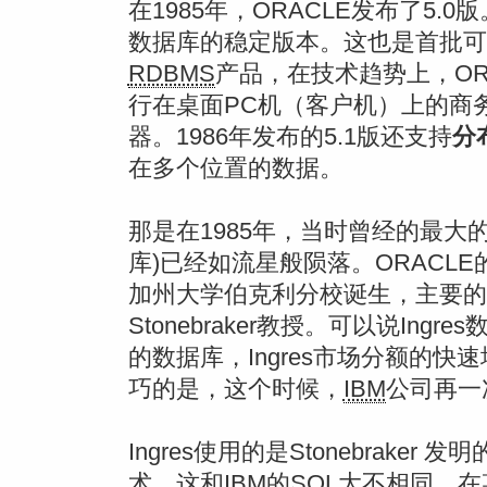
在1985年，ORACLE发布了5.
数据库的稳定版本。这也是首批可以在C
RDBMS
产品，在技术趋势上，OR
行在桌面PC机（客户机）上的商
器。1986年发布的5.1版还支持
分
在多个位置的数据。
那是在1985年，当时曾经的最大的独
库)已经如流星般陨落。ORACLE的主
加州大学伯克利分校诞生，主要的设
Stonebraker教授。可以说In
的数据库，Ingres市场分额的快
巧的是，这个时候，
IBM
公司再一
Ingres使用的是Stonebraker 发明
术，这和
IBM
的
SQL
大不相同。在