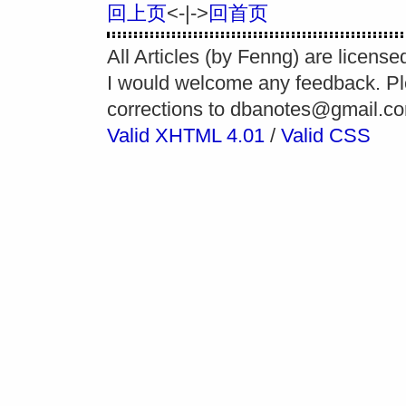
回上页
<-|->
回首页
All Articles (by Fenng) are licens
I would welcome any feedback. P
corrections to
dbanotes@gmail.c
Valid XHTML 4.01
/
Valid CSS