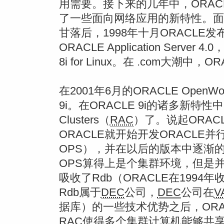
用需要。接下来的几年中，ORAC
了一些面向网络应用的新特性。面
甘落后，1998年十月ORACLE发布
ORACLE Application Serv
8i for Linux。在 .com大
在2001年6月的ORACLE OpenW
9i。在ORACLE 9i的诸多新特性中，最
Clusters（
RAC
）了。说起ORA
ORACLE就开始开发ORACLE并行服务器
OPS），并在以后的版本中逐渐
OPS算得上是个集群环境，但是
吸收了Rdb（ORACLE在1994
Rdb属于
DEC
公司，
DEC
公司在
V
据库）的一些技术优势之后，OR
RAC
使得多个集群计算机能够共