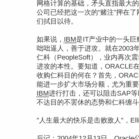
网格计算的基础，矛头直指最大的
公司已经把这一次的“赌注”押在
们拭目以待。
如果说，
IBM
是IT产业中的一头巨
咄咄逼人，善于进攻。就在2003年
仁科（PeopleSoft），业内再
进攻的本性。要知道，ORACL
收购仁科目的何在？首先，ORA
能进一步扩大市场分额，尤为重要
IBM
进行打击，还可以阻击SAP等
不达目的不罢休的态势和仁科缠斗
"人生最大的快乐是击败敌人"，Ell
后记：2004年12月13日，Orac