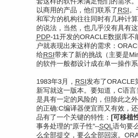
套这样的软件来满足他们的需求。
以商用的产品，他们联系了
RSI
。
和军方的机构往往同时有几种计算
的说法，当然，也几乎没有具有这
PDP
-11开发的ORACLE数据库
户就表现出来这样的需求：ORA
给
RSI
带来了新的挑战（主要是Mine
的软件一般都设计成在单一操作系
1983年3月，
RSI
发布了ORACLE
新写就这一版本。要知道，C语言
是具有一定的风险的，但除此之外
的正确:C编译器便宜而又有效，还
品有了一个关键的特性：
[可移植性
事务处理的“原子性”--
SQL
语句要
么全部提交，要么全部回滚。ORA