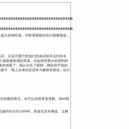
是最大的神经束。对那里狠狠的击打能够致命，
谈话，永远不要打扰他们的谈话除非点到你名
人人都是被歧视的黑鬼，你如果想要从哈德利和
该你倒霉了。我认识丢了眼睛、脚趾和手指的
起刷子，晚上在淋浴室还有大麻烦等着他，估计
还没折断的骨头。你可以在医务室里数。Mert我
编号81433-SHNK，将发生意外事故。太糟