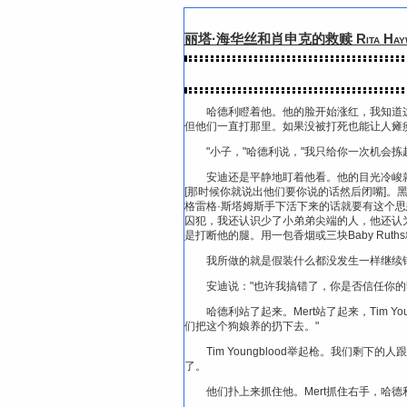
丽塔·海华丝和肖申克的救赎 Rita Hayworth 
哈德利瞪着他。他的脸开始涨红，我知道
但他们一直打那里。如果没被打死也能让人瘫
"小子，"哈德利说，"我只给你一次机会拣
安迪还是平静地盯着他看。他的目光冷峻
[那时候你就说出他们要你说的话然后闭嘴]
格雷格·斯塔姆斯手下活下来的话就要有这个
囚犯，我还认识少了小弟弟尖端的人，他还认
是打断他的腿。用一包香烟或三块Baby Ru
我所做的就是假装什么都没发生一样继续
安迪说："也许我搞错了，你是否信任你
哈德利站了起来。Mert站了起来，Tim 
们把这个狗娘养的扔下去。"
Tim Youngblood举起枪。我们剩
了。
他们扑上来抓住他。Mert抓住右手，哈