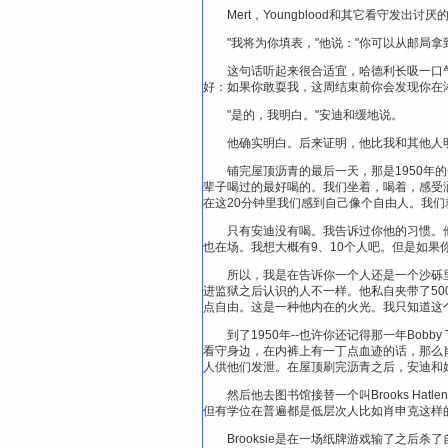
Mert，Youngblood和其它看守发出
"我将为你填表，"他说："你可以从邮局
这句话听起来很合适宜，哈德利长吸一口
好：如果你敢耍我，这周结束前你会发现你在
"是的，我明白。"安迪和缓地说。
他确实明白。后来证明，他比我和其他人
铺完屋顶沥青的最后一天，那是1950年的
辈子喝过的最好喝的。我们坐着，喝着，感受洒
在这20分钟里我们感到自己像个自由人。我
只有安迪没有喝。我告诉过你他的习惯。
也在场。我想大概有9、10个人吧。但是如果
所以，我是在告诉你一个人还是一个沙砾
进监狱之后认识的人不一样。他私自夹带了5
点自由。这是一种他内在的火光。我只知道这
到了1950年--也许你还记得那一年Bo
看守身边，在内裤上有一丁点血迹的话，那么
人供他们发泄。在屋顶刷完沥青之后，安迪和
然后他去图书馆接替一个叫Brooks Hat
但有学位在普遍都是低层次人比如肖申克这样
Brooksie是在一场纸牌游戏输了之后杀