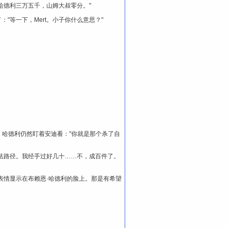
哈德利三万五千，山姆大叔零分。"
"等一下，Mert。小子你什么意思？"
眼睛。哈德利仍然盯着安迪看："你就是那个杀了自
法路径。我经手过好几十……不，成百件了。
表情显示在布赖恩·哈德利的脸上。那是有希望