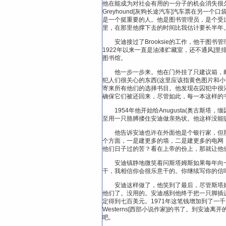
他在能成为对社会有用的一分子的机会消失很
Greyhound[灰狗长途汽车]汽车票在另一个口
是一个挺重要的人。他是图书管理员，是个受过
里，在那里他撑下去的时间比我估计要长半年。
安迪接过了Brooksie的工作，他干
1922年以来一直是油漆贮藏室，还不通风]里排满了Rea
图书馆。
他一步一步来。他在门外挂了只建议箱，耐心地去除了
犯人们很关心的东西(这里应该指黄色图片和小说)。他给
寄来所有他们的选择书目。他发现在囚犯中很
确保它们被还回来，尽管如此，每一本这样的
1954年他开始给Anugusta(奥古
至用一只胳膊搂住安迪做亲热状。他这样没能
他告诉安迪也许在外面他是个银行家，但那
个方面，一是建更多的墙，二是建更多的电网，三是招纳
他们日子过的苦？看在上帝的份上，那就让他
安迪镇静地微笑着问斯塔姆斯如果每年向
干，我相信你会很乐意干的。你继续写你的信
安迪这样做了，他笑到了最后，尽管斯塔姆
他们了。没用的。安迪感到他终于把一只脚插
定得到七百美元。1971年这笔钱增加到了一千美
Westerns[西部小说作家]的书了。到安
吧。