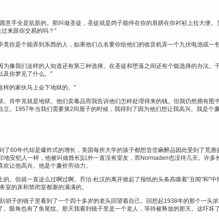
不愿意手全是肮脏的。那叫做圣徒，圣徒就是鸽子能停在你的肩膀在你衬衫上拉大便。
走过来跟你交易的吗？"
毕竟你是个能弄到东西的人，如果他们点名要你给他们的收音机弄一个九伏电池或一
做。因为像我们这样的人知道还有第三种选择。在圣徒和堕落之间还有个能选择的办法。
以及你梦见了什么。"
这样的家伙马上会下地狱的。"
地狱。肖申克就是地狱。他们卖毒品而我告诉他们怎样处理得来的钱。但我仍然拥有图
立。1957年当我们需要第2间屋子的时候，我得到了因为他们想让我高兴。我是个廉
，到了60年代却是爆炸式的增长，美国每所大学的孩子都想尝尝麻醉品因此受到了荒唐
克的印地安犯人一样，他被叫做酋长]以外一直没有室友，而Normaden也没待几天。
喜欢让他高兴。他是个廉价劳动力。
的。但就一直这么过啊过啊。乔治·杜汉的离开掀起了报纸的头条高嚷着"丑闻"和"中
医务室的床和禁闭室都塞的满满的。
来刮胡子的镜子里看到了一个四十多岁的老头回望着自己。回想起1938年的那个一头
了。眼角也有了鱼尾纹。那天我看到镜子里是一个老人，等待被释放的那天。这吓坏