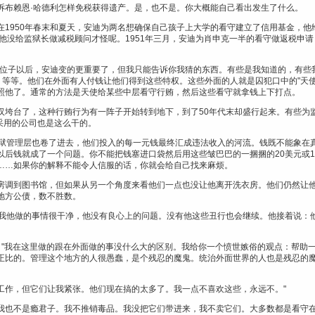
诉布赖恩·哈德利怎样免税获得遗产。是，也不是。你大概能自己看出发生了什么。
1950年春末和夏天，安迪为两名想确保自己孩子上大学的看守建立了信用基金，他
他没给监狱长做减税顾问才怪呢。1951年三月，安迪为肖申克一半的看守做返税申请
。
的位子以后，安迪变的更重要了，但我只能告诉你我猜的东西。有些是我知道的，有些
，等等。他们在外面有人付钱让他们得到这些特权。这些外面的人就是囚犯口中的"天
照他了。通常的方法是天使给某些中层看守行贿，然后这些看守就拿钱上下打点。
汉垮台了，这种行贿行为有一阵子开始转到地下，到了50年代末却盛行起来。有些为
]采用的公司也是这么干的。
管理层也卷了进去，他们投入的每一元钱最终汇成违法收入的河流。钱既不能象在真正的大监狱
以后钱就成了一个问题。你不能把钱塞进口袋然后用这些皱巴巴的一捆捆的20美元或1
……如果你的解释不能令人信服的话，你就会给自己找来麻烦。
房调到图书馆，但如果从另一个角度来看他们一点也没让他离开洗衣房。他们仍然让
地方公债，数不胜数。
诉我他做的事情很干净，他没有良心上的问题。没有他这些丑行也会继续。他接着说：
说："我在这里做的跟在外面做的事没什么大的区别。我给你一个愤世嫉俗的观点：帮助
正比的。管理这个地方的人很愚蠢，是个残忍的魔鬼。统治外面世界的人也是残忍的
的工作，但它们让我紧张。他们现在搞的太多了。我一点不喜欢这些，永远不。"
但我也不是瘾君子。我不推销毒品。我没把它们带进来，我不卖它们。大多数都是看守在