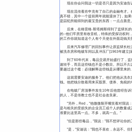
现在你会问我这一切是否只是因为安迪告
现在流传着肖申克有了自己的金融奇才。在
真不错，其中一个提前两年就能退休了]，如果
是囚犯所能得到的最宝贵的东西：一点点善意
后来，在格雷格·斯塔姆斯得到了监狱长
的--他们牢房里有收音机，特殊的受探访权利
的工作你就知道这个人有个天使在外面花钱关
后来汽车修理厂的回扣事件让原监狱长杜
被洗衣房和电镀车间以及冲压厂[1963年建立
到了60年代末，毒品交易开始盛行了，监狱
速转手，而且这些钱也不是小数目。所以不久
要越过这个槛：必须解释这些钱是从哪里来的
这就需要安迪的服务了。他们把他从洗衣
钱。他把钱分散着用来买股票、债券、免税的
在电镀厂房顶事件发生10年后他曾经告
的人，不是传教士也不是社会改良家。
"另外，Red，"他微微裂开嘴笑着对我
是与相关的受损失的企业员工或个人的数量成
准要比这里高一点。不多，就高一点。"
"但是那些毒品，"我说："我不想评论你
"是，"安迪说："我也不喜欢，永远不。