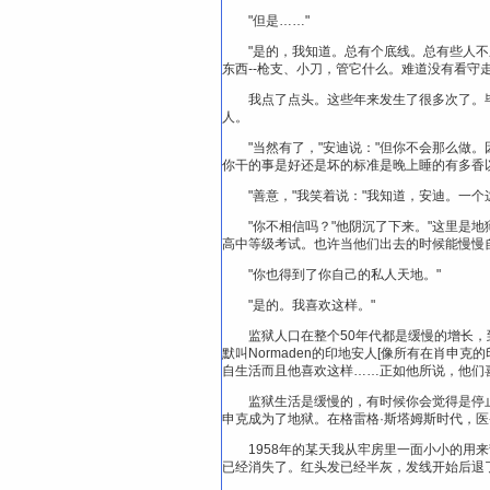
"但是……"
"是的，我知道。总有个底线。总有些人
东西--枪支、小刀，管它什么。难道没有看守
我点了点头。这些年来发生了很多次了。
人。
"当然有了，"安迪说："但你不会那么
你干的事是好还是坏的标准是晚上睡的有多香
"善意，"我笑着说："我知道，安迪。一个
"你不相信吗？"他阴沉了下来。"这里是
高中等级考试。也许当他们出去的时候能慢慢自
"你也得到了你自己的私人天地。"
"是的。我喜欢这样。"
监狱人口在整个50年代都是缓慢的增长
默叫Normaden的印地安人[像所有在肖申
自生活而且他喜欢这样……正如他所说，他们
监狱生活是缓慢的，有时候你会觉得是停止
申克成为了地狱。在格雷格·斯塔姆斯时代，
1958年的某天我从牢房里一面小小的用
已经消失了。红头发已经半灰，发线开始后退