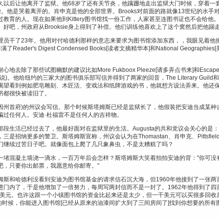
久以后让他离开了监狱。他68岁了还有关节炎，他蹒跚地走出监狱大门时候，穿着一
袋。他是哭着离开的。肖申克是他的全部世界。Brooks对前面的路就像13世纪的水手对West
教育的人。现在如果他到Kittery图书馆找一份工作，人家甚至连图书证也不会给他。
好吧，州政府从Brooksie身上得到了补偿。他们训练他喜欢上了这个窝然后把他踢
图书管理员干了23年。他用对付哈德利那样的意志来要求为图书馆添加东西，，我眼见着
der's Digest Condensed Books[读者文摘精华本]和National Geogr
那些试图幽默的建议比如More Fukboox Pleeze[请多弄点书来]和Escape In
纽约的三家大的图书俱乐部写信并得到了两家的回音，The Literary Guild和The Bo
渴望看到例如肥皂雕刻、木匠活、变戏法和纸牌游戏的书，他就想方设法弄来。他还
书都很快被读旧了。
斯塔，缅因州首府)的州议会写信。那个时候斯塔姆斯已经是监狱长了，他假装把安迪当成
骗过任何人。安迪·杜福雷不是任何人的吉祥物。
段生活已经过去了，他最好面对在监狱里的生活。Augusta的共和党议会关心的是
更多的警卫。斯塔姆斯宣称，州议会认为在Thomastan、肖申克、Pittsfield和S
们继续过苦日子吧。就像面包上爬了几只象鼻虫，不是太糟糕了吗？
一堵混凝土墙浇一滴水，一百万年后会怎样？斯塔姆斯大笑着拍拍安迪的背："你可没
吧，只要你出邮票，我愿意给你邮寄。"
斯和哈德利没看到安迪为图书馆基金的请求信石沉大海，但1960年他接到了一张两
进门内了，于是他增加了一倍努力，每周写两封信而不是一封了。1962年他得到了四
元。也许这跟一个小镇图书馆的资金比起来还是太少，但一千美元可以买很多回收后的Perry 
迪离开的时候，你能进入图书馆[已经从原来的油漆间扩大到了三间房间了]找到你想要的