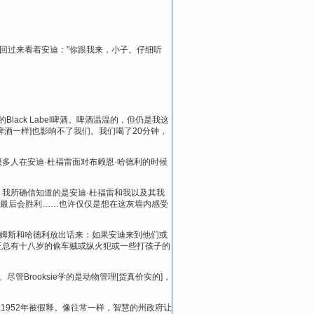
回过来看着安迪："你跟我来，小子。仔细听
ack Label啤酒。啤酒温温的，但仍是我这
酒一样]也影响不了我们。我们喝了20分钟，
多人在安迪·杜福雷面对布赖恩·哈德利的时候
我所确信知道的是安迪·杜福雷和我以及其我
己最后会胜利……也许仅仅是想在这灰墙内感受
。斯塔姆斯和哈德利放出话来：如果安迪来到他们或
正总有十八岁的偷车贼或纵火犯或一些打孩子的
尽管Brooksie学的是动物管理[货真价实的]，
他在1952年被假释。像往常一样，智慧的州政府让