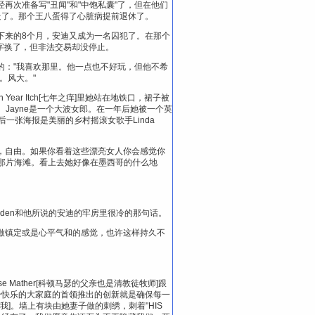
再次准备写"丑闻"和"中饱私囊"了，但在他们
走了。那个王八蛋得了心脏病提前退休了。
下来的8个月，安迪又成为一名囚犯了。在那个
名字换了，但非法交易却没停止。
出来的："我喜欢那里。他一点也不好玩，但他不希
。风大。"
Year Itch[七年之痒]里她站在地铁口，裙子被
藏起来。Jayne是一个大波女郎。在一年后她被一个英
。最后一张海报是美丽的乡村摇滚女歌手Linda
，自由。如果你看着这些漂亮女人你会感觉你
的那片海滩。看上去她好像在墨西哥的什么地
den和他所说的安迪的牢房里很冷的那句话。
做镇定或是心平气和的感觉，也许这样持久不
ase Mather[科顿马瑟的父亲也是清教徒牧师]跟
我们这个快乐的大家庭的首领推出的创新就是确保每一
基督救我]。墙上有块由她妻子做的刺绣，刺着"HIS