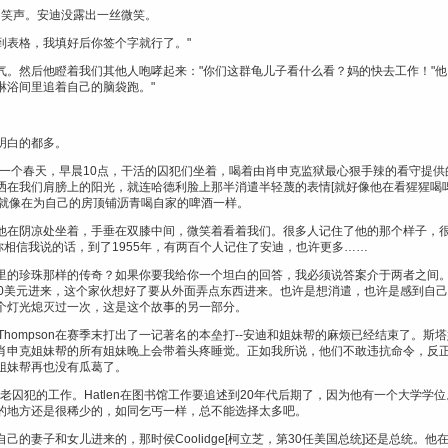
讨厌的笑声。安迪没露出一丝微笑。
拿到表格，我填好后你签个字就行了。"
气。然后他瞪着我们其他人咆哮起来："你们这群龟儿子看什么看？妈的快去工作！"他
淋浴间里追着自己的脑袋跑。"
明白的都多。
一个春天，早晨10点，干活的囚犯们坐着，喝着由肖申克监狱最心狠手辣的看守提供的Bl
在我们肩膀上的阳光，就连哈德利脸上那半消遣半轻蔑的表情[就好像他在看猩猩喝啤
们就像在为自己的房顶铺沥青喝自家的啤酒一样。
他在阴凉处坐着，手垂在双膝中间，微笑着看着我们。很多人记住了他的那个样子，很
你相信我说的话，到了1955年，有两百个人记住了安迪，也许更多……
里的珍珠那样的传奇？如果你要我给你一个坦白的回答，我必须说答案介于两者之间。
00美元进来，这个家伙想好了要从外面弄点东西进来。也许是想消遣，也许是感到自
个灯光熄灭过一次，这是这个故事的另一部分。
bby Thompson在赛季末打出了一记著名的本垒打--安迪和姐妹帮的麻烦已经结束了
肖申克姐妹帮的所有姐妹晚上会带着头疼睡觉。正如我所说，他们不敢违抗命令，反
姐妹帮再也没有瓜葛了。
len老囚犯的工作。Hatlen在图书馆工作要追述到20年代后期了，因为他有一个大学学位。
的地方还是很稀少的，如同乞丐一样，总不能选择太多吧。
了自己的妻子和女儿进来的，那时侯Coolidge[柯立芝，第30任美国总统]还是总统。