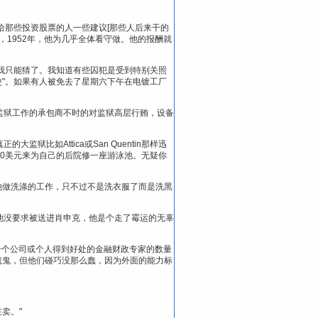
给那些投资股票的人一些建议[那些人后来干的
，1952年，他为几乎全体看守做。他的报酬就
我只能猜了。我知道有些囚犯是受到特别关照
使"。如果有人被免去了星期六下午在电镀工厂
监狱工作的承包商不时的对监狱高层行贿，设备
比如Attica或San Quentin那样迅
0美元来为自己的后院修一座游泳池。无疑你
他做洗涤的工作，只不过不是洗衣服了而是洗黑
他没要求被送进肖申克，他是个走了霉运的无辜
一个公司或个人得到好处的金融财政专家的数量
魔鬼，但他们碰巧没那么蠢，因为外面的能力标
卖。"