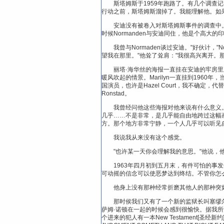
斯塔姆斯于1959年跑路了。有几个调查
行动之前，斯塔姆斯溜掉了。我能理解他。如
安迪没有被卷入对斯塔姆斯事件的调查中
时候Normanden与安迪同住，他是个高大
我曾与Normaden谈过安迪。"好伙计
望我在那里。"他耸了耸肩："我很高兴离开。
丽塔·海华丝的海报一直挂在安迪的牢房里直到19
暖风吹起的情景。Marilyn一直挂到1960年，
国演员，也许是Hazel Court，我不确定，代
Ronstad。
我曾经问他这些海报对他来说有什么意义
几乎……不是非常，是几乎能自由地跨过这幅画
方。那个地方非常宁静，一个人几乎可以听见
我说我从来没有这个感觉。
"也许某一天你会理解我的意思。"他说，
1963年四月初到五月末，有件可怕的
可动摇的信念可以使恶梦达到终结。不管你怎
他身上没有那种经常折磨其他人的那种突如
那时侯我们又有了一个新的监狱长叫塞缪尔·诺顿[萨
萨姆·诺顿在一起的时候会感到很愉快。据我所知，
个进来的犯人有一本New Testament[圣经新