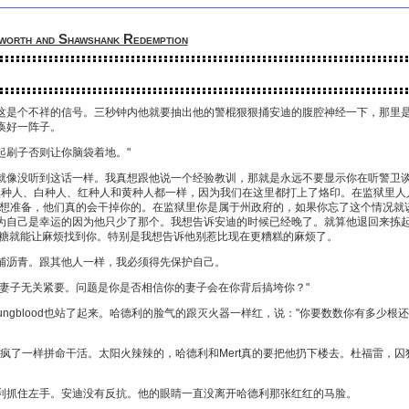
and Shawshank Redemption
这是个不祥的信号。三秒钟内他就要抽出他的警棍狠狠捅安迪的腹腔神经一下，那里
痪好一阵子。
起刷子否则让你脑袋着地。"
就像没听到这话一样。我真想跟他说一个经验教训，那就是永远不要显示你在听警卫
。黑种人、白种人、红种人和黄种人都一样，因为我们在这里都打上了烙印。在监狱里
思想准备，他们真的会干掉你的。在监狱里你是属于州政府的，如果你忘了这个情况就
为自己是幸运的因为他只少了那个。我想告诉安迪的时候已经晚了。就算他退回来拣
ths糖就能让麻烦找到你。特别是我想告诉他别惹比现在更糟糕的麻烦了。
铺沥青。跟其他人一样，我必须得先保护自己。
的妻子无关紧要。问题是你是否相信你的妻子会在你背后搞垮你？"
Youngblood也站了起来。哈德利的脸气的跟灭火器一样红，说："你要数数你有多少根
下的人跟疯了一样拼命干活。太阳火辣辣的，哈德利和Mert真的要把他扔下楼去。杜福雷，囚犯
德利抓住左手。安迪没有反抗。他的眼睛一直没离开哈德利那张红红的马脸。