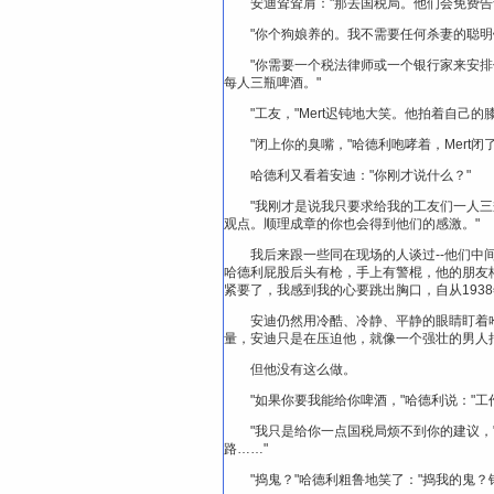
安迪耸耸肩："那去国税局。他们会免费
"你个狗娘养的。我不需要任何杀妻的聪明
"你需要一个税法律师或一个银行家来安
每人三瓶啤酒。"
"工友，"Mert迟钝地大笑。他拍着自
"闭上你的臭嘴，"哈德利咆哮着，Mert闭
哈德利又看着安迪："你刚才说什么？"
"我刚才是说我只要求给我的工友们一人
观点。顺理成章的你也会得到他们的感激。"
我后来跟一些同在现场的人谈过--他们中间有Ren
哈德利屁股后头有枪，手上有警棍，他的朋友
紧要了，我感到我的心要跳出胸口，自从193
安迪仍然用冷酷、冷静、平静的眼睛盯着
量，安迪只是在压迫他，就像一个强壮的男人把
但他没有这么做。
"如果你要我能给你啤酒，"哈德利说："
"我只是给你一点国税局烦不到你的建议
路……"
"捣鬼？"哈德利粗鲁地笑了："捣我的鬼