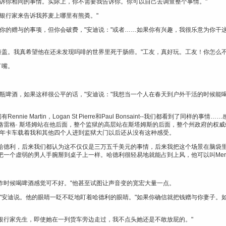
告诉你相同的事情。实际上，你不需要我告诉你。你可以自己去调查整个事情。"
银行家来告诉我荞麦上哪里有熊粪。"
排你的赠与的事项，但你会破费，"安迪说："或者……如果你有兴趣，我很乐意为你干
己的膝盖。我真希望他在还未发现吗啡的世界里死于肠癌。"工友，真好玩。工友！你怎么不
了嘴。
三瓶啤酒，如果这样很公平的话，"安迪说："我想当一个人在春天到户外干活的时候能
nie Martin，Logan St Pierre和Paul Bonsaint--我们都看到了同
格雷格· 斯塔姆站在他后面，整个监狱的高层站在斯塔姆斯的后面，整个州政府的权
8年卡车载着我和其他四个人进到监狱大门以后还从没有这种感受。
哈德利，后来我们都认为这不仅仅是三万五千美元的事情，后来我把这个场景在脑袋
一个虚弱的男人手腕掰到桌子上一样。哈德利很轻易地就能占到上风，他可以叫Mer
工作时候喝啤酒感觉可不好。"他甚至试图让声音变的宽宏大量一点。
，"安迪说。他的眼睛一眨不眨地盯着哈德利的眼睛。"如果你确信就把钱赠与你妻子。
？银行家先生，即使她在一列货车旁边走过，我不点头她还是不敢放屁的。"