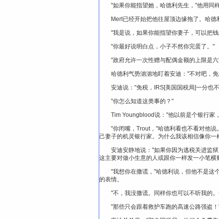
"如果你能指望她，哈德利先生，"他用同
Mert已经开始把他往屋顶边缘拖了。哈
"我是说，如果你能指望你妻子，可以把钱
"你最好说明白点，小子不然你完蛋了。"
"政府允许一次性赠与配偶金额的上限是六
哈德利气势汹汹地盯着安迪："不对吧，免
安迪说："免税，IRS[美国国税局]一分也
"你怎么知道这类事的？"
Tim Youngblood说："他以前是个银行
"你闭嘴，Trout，"哈德利看也不看对他
己妻子的机灵银行家。为什么我该相信像你一
安迪安静地说："如果你因为逃税关进监
这主要对做小生意的人或跟你一样发一小笔横
"我想你在撒谎，"哈德利说，但他不是这
的表情。
"不，我没撒谎。同样你也可以不听我的。
"那些只会跟着救护车跑的高速公路强盗！