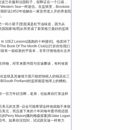
套波兰衣服和法国鞋子，假释证在一个口袋，
ern Sea一样迷信。在监狱里，Brooksie
我听说1952年他躺在一家贫穷老人开的养老院
走。
他把一间小屋子[里面满是松节油味道，因为从
aphies[美国国家地理]从而变成了新英格兰最好的监狱
 10EZ Lesions[逃跑的十种捷径]。他卖掉了
ok Of The Month Club以打折价给我们
保留有一箱崭新的平装本，非常仔细地借出去并
某种吉祥物，经常来图书馆与安迪攀谈，有时候甚
：在监狱及其修缮方面只能把纳税人的钱花在三
outh Portland的监狱都是地球上的糟粕。
有一百万年好活啊，老弟，但如果你打算这样
百美元的支票--议会可能希望这样他就能不来烦
百美元，而且接下来的十年间每年图书馆还固
Mason[佩利梅森探案]和Jake Logan
所有图书。如果你没找到，试试跟安迪一样努力