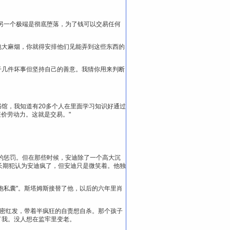
另一个极端是彻底堕落，为了钱可以交易任何
包大麻烟，你就得安排他们见能弄到这些东西的
干几件坏事但坚持自己的善意。我猜你用来判断
书馆，我知道有20多个人在里面学习知识好通过
价劳动力。这就是交易。"
的惩罚。但在那些时候，安迪除了一个高大沉
许多长期犯认为安迪疯了，但安迪只是微笑着。他独
饱私囊"。斯塔姆斯接替了他，以后的六年里肖
浓密红发，带着半疯狂的自责想自杀。那个孩子
了我。没人想在监牢里变老。