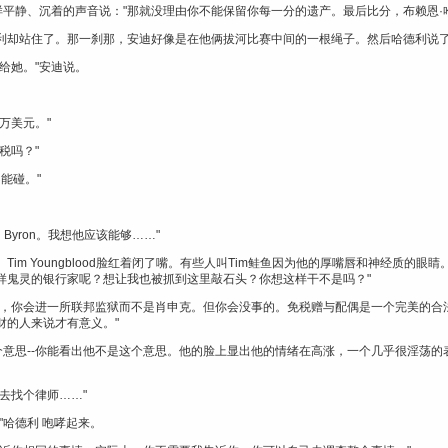
样平静、沉着的声音说："那就没理由你不能保留你每一分的遗产。最后比分，布赖恩·
德利却站住了。那一刹那，安迪好像是在他俩拔河比赛中间的一根绳子。然后哈德利说了：
给她。"安迪说。
万美元。"
税吗？"
不能碰。"
家，Byron。我想他应该能够……"
说。Tim Youngblood脸红着闭了嘴。有些人叫Tim鲑鱼因为他的厚嘴唇和神经质的
样鬼灵的银行家呢？想让我也被抓到这里敲石头？你想这样干不是吗？"
狱，你会进一所联邦监狱而不是肖申克。但你会没事的。免税赠与配偶是一个完美的合
财的人来说才有意义。"
个意思--你能看出他不是这个意思。他的脸上显出他的情绪在高涨，一个几乎很淫荡的
去找个律师……"
"哈德利 咆哮起来。