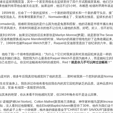
记者在监狱周围晃荡，其中一个甚至用假名在监狱里待了四个月试图揭穿真相。他们已经
果他被判有罪他会被关在这里。如果这样，他活不过5小时。布赖恩·哈德利早两年就
。1959年初，任命了一个新的监狱长，一个新的助理监狱长和一个新的看守头目。接
的印地安混血儿。所有事情重新开始了。Normaden搬走了，安迪再次独居。监狱长的
，"Normaden说。很难听清他说的是什么因为他是兔唇和腭裂，他的话都是半喷半溅
那牢房风很大。所有时间都是冰冷的他不让任何人碰他的东西。好吧。好人，但不好玩
55年，如果没记错的话后来那张是Marilyn Monroe[梦露]，就是那张The Seven 
当安迪将她替换成Jayne Mansfield的时候，Marilyn的画被仔细地包好了边角收
替了。1966年也被Raquel Welch代替了。Raquel在安迪那里悬挂了创纪录的六年
。他给了我一个很奇怪的眼神说："为什么？它们对我来说和对其他囚犯来说是一样的
走到她们身边。我想我为什么最喜欢Raquel Welch不是因为她本人，而是她站立
自己在想什么。你没对这幅画有同样的感觉吗，Red？
就是你几乎可以跨过这幅画
？"
他是对的，很多年后我真切地感觉到了他的意思……那时候我第一个想到的就是Norma
事发生在安迪身上。我告诉过你他有着包括我在内的其它囚犯所缺乏的品质。这种品质叫
么说，安迪·杜福雷一直能坚持自我。
其来的绝望，你从来看不到他感到无望，但1963年晚冬却不是这么回事。
姆uel Norton]。Cotton Mather[新英格兰清教徒、神学家科顿马瑟]和Incre
没人看到过他裂嘴笑。他在Eliot的Baptist Advent教堂待了30年。他作为
约]。他的桌子上有一小块铭牌，柚木做的镶嵌着金字"CHRIST IS MY SAVIOUR"[