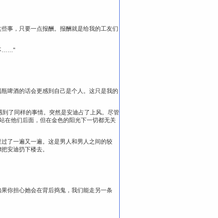
这些事，只要一点报酬。报酬就是给我的工友们
……"
喝瓶啤酒的话会更感到自己是个人。这只是我的
样的事情……感到了同样的事情。突然是安迪占了上风。尽管
威站在他们后面，但在金色的阳光下一切都无关
里过了一遍又一遍。这是男人和男人之间的较
t把安迪扔下楼去。
如果你担心她会在背后捣鬼，我们能走另一条