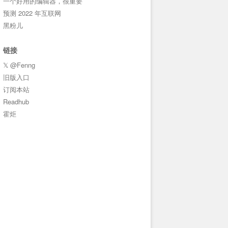
一个好用的编辑器，很重要
预测 2022 年互联网
黑粉儿
链接
𝕏 @Fenng
旧版入口
订阅本站
Readhub
霍炬