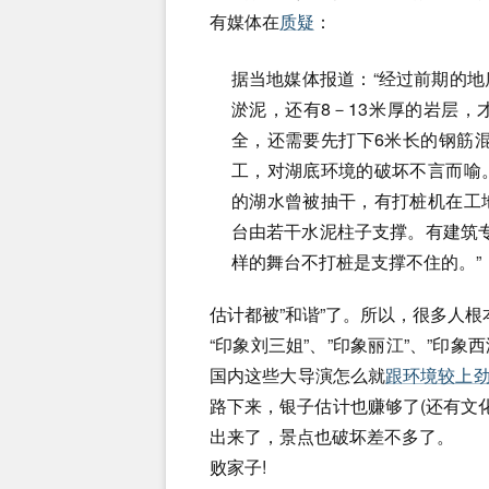
有媒体在
质疑
：
据当地媒体报道：“经过前期的
淤泥，还有8－13米厚的岩层
全，还需要先打下6米长的钢筋
工，对湖底环境的破坏不言而喻
的湖水曾被抽干，有打桩机在工
台由若干水泥柱子支撑。有建筑专
样的舞台不打桩是支撑不住的。”
估计都被”和谐”了。所以，很多人
“印象刘三姐”、”印象丽江”、”印象
国内这些大导演怎么就
跟环境较上
路下来，银子估计也赚够了(还有文化
出来了，景点也破坏差不多了。
败家子!