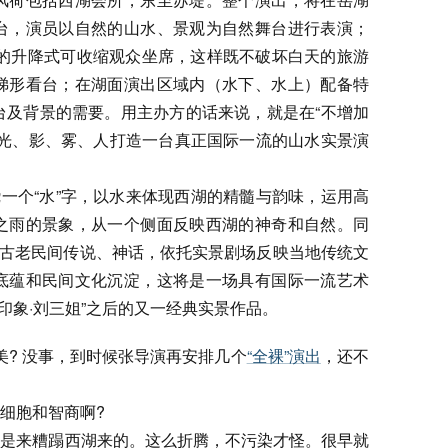
台，演员以自然的山水、景观为自然舞台进行表演；
人的升降式可收缩观众坐席，这样既不破坏白天的旅游
梯形看台；在湖面演出区域内（水下、水上）配备特
台及背景的需要。用主办方的话来说，就是在“不增加
、光、影、雾、人打造一台真正国际一流的山水实景演
绕一个“水”字，以水来体现西湖的精髓与韵味，运用高
之雨的景象，从一个侧面反映西湖的神奇和自然。同
的古老民间传说、神话，依托实景剧场反映当地传统文
底蕴和民间文化沉淀，这将是一场具有国际一流艺术
印象·刘三姐”之后的又一经典实景作品。
美? 没事，到时候张导演再安排几个
“全裸”演出
，还不
细胞和智商啊?
，是来糟蹋西湖来的。这么折腾，不污染才怪。很早就