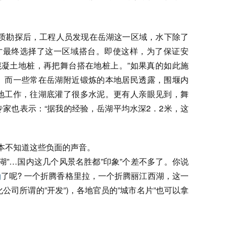
地质勘探后，工程人员发现在岳湖这一区域，水下除了
，才最终选择了这一区域搭台。即使这样，为了保证安
混凝土地桩，再把舞台搭在地桩上。”如果真的如此施
。而一些常在岳湖附近锻炼的本地居民透露，围堰内
地工作，往湖底灌了很多水泥。更有人亲眼见到，舞
家也表示：“据我的经验，岳湖平均水深2．2米，这
根本不知道这些负面的声音。
西湖”…国内这几个风景名胜都”印象”个差不多了。你说
劲
了呢? 一个折腾香格里拉，一个折腾丽江西湖，这一
公司所谓的”开发”)，各地官员的”城市名片”也可以拿