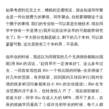
如果考虑到北京之大，糟糕的交通情况，就会知道同学聚
会是一件比较费力的事情。同学聚会, 自然要聊聊这个这
个圈子的事情. 我们的专业统一可以算是生物技术, 现在同
学中快有一半是博士(我开玩笑说毕业早的可都能带研究
生了). 另一半大部分也都是硕士, 剩下的几个本科, 可以算
寥寥可数. 这次居然有三个本科男，不容易。
临毕业的时候，我还以为同寝室的几个兄弟很快都能出国
呢(用 Bei 的话说，”起得早不一定身体好”)。这么多年过
去，一回首发现也就 Xin 一个有出国的经验–去非洲做了
好几年的贸易，有所斩获，回到国内又转回本行(我对非
洲的很多鲜活印象都来自小 Xin 的生动描述)；Bei 在专
业范围内没干多久，也转身投入 IT 了，现在就职微软，
前途大好；同学 Xiu 在读人大的 MPA，用不了多久，在
座的就她学历最高了 :) 或许当初毕业的时候，每个人都