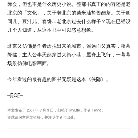
际会，但也不是什么历史小说。整部书真正的内容还是老
北京的「文化」，关于老北京的柴米油盐酱醋茶。关于胡
同儿、豆汁儿、春饼…老北京过去什么样子？现在已经没
几个人知道，从这本书中可以恣意想象。
北京又仿佛是作者虚拟出来的城市，遥远而又真实，夜幕
降临，主人公李天然穿过大街小巷，屋脊上飞行，一幕幕
场景仿佛电影画面。
今年看过的最有趣的图书无疑是这本《侠隐》。
–
EOF
–
本文发布于
2007 年 7 月 3 日
，归档于
MyLife
，作者
Fenng
。
转载请保留原文链接，并注明作者与出处。