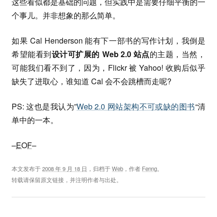
这些看似都是基础的问题，但实践中是需要仔细平衡的一
个事儿。并非想象的那么简单。
如果 Cal Henderson 能有下一部书的写作计划，我倒是
希望能看到
设计可扩展的 Web 2.0 站点
的主题，当然，
可能我们看不到了，因为，Flickr 被 Yahoo! 收购后似乎
缺失了进取心，谁知道 Cal 会不会跳槽而走呢?
PS: 这也是我认为”
Web 2.0 网站架构不可或缺的图书
“清
单中的一本。
–
EOF
–
本文发布于
2008 年 9 月 18 日
，归档于
Web
，作者
Fenng
。
转载请保留原文链接，并注明作者与出处。