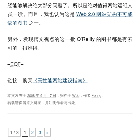
经能够解决绝大部分问题了。所以是绝对值得网站运维人
员一读。而且，我也认为这是
Web 2.0 网站架构不可或
缺的图书
之一。
另外，发现博文视点的这一批 O’Reilly 的图书都是有索
引的，很难得。
–
EOF
–
链接：购买
《高性能网站建设指南》
本文发布于
2008 年 9 月 17 日
，归档于
Web
，作者
Fenng
。
转载请保留原文链接，并注明作者与出处。
Post navigation
1 / 3
1
2
3
»