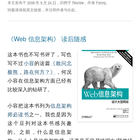
本文发布于
2008 年 9 月 24 日
，归档于
Review
，作者
Fenng
。
转载请保留原文链接，并注明作者与出处。
《Web 信息架构》 读后随感
这本书也不写书评了，写也
写不过
小容
的这篇
《敢问北
极熊，路在何方？》
，何况
小容在信息架构方面已经有
比较深入的钻研了。
小容把这本书列为
信息架构
师必读书
之一。我也是因为
这个豆列对这本书感兴趣
的。之前，什么是信息架