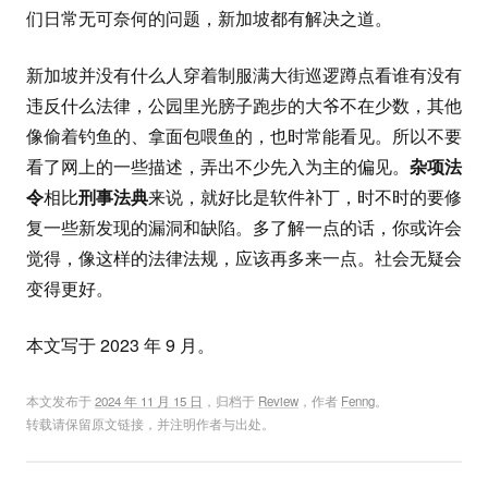
们日常无可奈何的问题，新加坡都有解决之道。
新加坡并没有什么人穿着制服满大街巡逻蹲点看谁有没有
违反什么法律，公园里光膀子跑步的大爷不在少数，其他
像偷着钓鱼的、拿面包喂鱼的，也时常能看见。所以不要
看了网上的一些描述，弄出不少先入为主的偏见。
杂项法
令
相比
刑事法典
来说，就好比是软件补丁，时不时的要修
复一些新发现的漏洞和缺陷。多了解一点的话，你或许会
觉得，像这样的法律法规，应该再多来一点。社会无疑会
变得更好。
本文写于 2023 年 9 月。
本文发布于
2024 年 11 月 15 日
，归档于
Review
，作者
Fenng
。
转载请保留原文链接，并注明作者与出处。