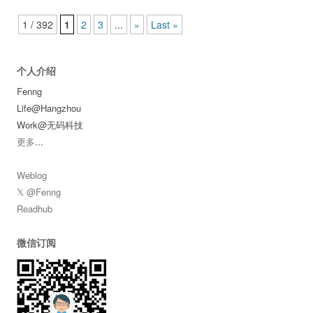
Post navigation
1 / 392
1
2
3
...
»
Last »
个人介绍
Fenng
Life@Hangzhou
Work@无码科技
更多
...
Weblog
𝕏 @Fenng
Readhub
微信订阅