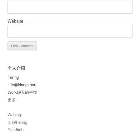
Website
个人介绍
Fenng
Life@Hangzhou
Work@无码科技
更多
...
Weblog
𝕏 @Fenng
Readhub