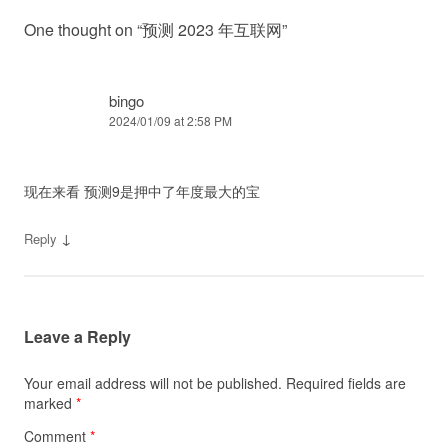
One thought on “
预测 2023 年互联网
”
bingo
2024/01/09 at 2:58 PM
现在来看 预测9是押中了年度最大的宝
↓
Reply
Leave a Reply
Your email address will not be published.
Required fields are
marked
*
Comment
*