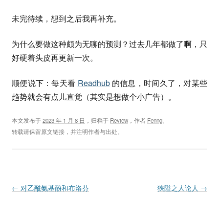
未完待续，想到之后我再补充。
为什么要做这种颇为无聊的预测？过去几年都做了啊，只
好硬着头皮再更新一次。
顺便说下：每天看
Readhub
的信息，时间久了，对某些
趋势就会有点儿直觉（其实是想做个小广告）。
本文发布于
2023 年 1 月 8 日
，归档于
Review
，作者
Fenng
。
转载请保留原文链接，并注明作者与出处。
Post navigation
←
对乙酰氨基酚和布洛芬
狹隘之人论人
→