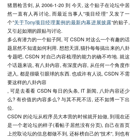
猪唇枪舌剑, 从 2006-1-20 到 今天, 这个贴子在论坛中居
然一直有人再讨论, 而最近当事人”项目经理” 又发了一
个”
关于Tony项目经理案例的最新内幕进展披露
“的贴子,
又引起如潮的跟贴与讨论.
多么有潜力的一个贴子阿, 可 CSDN 对这么一个有趣的话
题居然不知道如何利用. 想想天涯,猫扑每每搞出来的八卦
专题吧. CSDN 对自己内容梳理的能力的确不咋地. 就这
个话题来说, 有八卦内容, 有深度内容, 从任何一个角度作
进入, 都是很吸引眼球的东西. 也或许有人说, CSDN 不需
要这样的八卦内容
, 可是去看看 CSDN 每日的头条, IT 新闻, 八卦内容还少
么? 有价值的内容多么? 与其不死不活, 还不如博一下出
位.
CSDN 的论坛从程序员大本营的时候就开始做, 到现在还
是一个老论坛的样子(看帖子居然没有分页), 自己在首页
上挖取论坛的信息都做不到, 还标榜自己的”技术”, 到也有