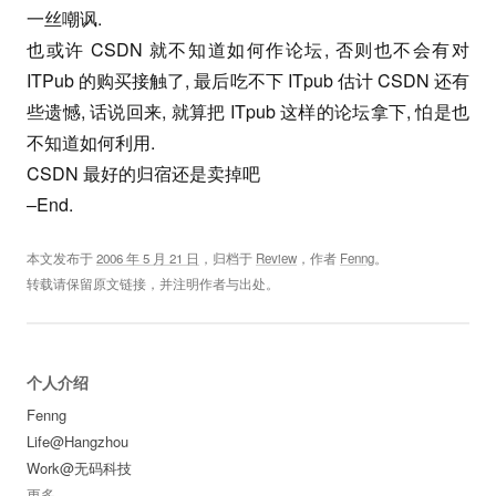
一丝嘲讽.
也或许 CSDN 就不知道如何作论坛, 否则也不会有对
ITPub 的购买接触了, 最后吃不下 ITpub 估计 CSDN 还有
些遗憾, 话说回来, 就算把 ITpub 这样的论坛拿下, 怕是也
不知道如何利用.
CSDN 最好的归宿还是卖掉吧
–End.
本文发布于
2006 年 5 月 21 日
，归档于
Review
，作者
Fenng
。
转载请保留原文链接，并注明作者与出处。
个人介绍
Fenng
Life@Hangzhou
Work@无码科技
更多
...