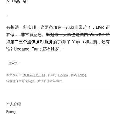
及 Tagging」
.
有想法，能实现，这两条加在一起就非常难了，Livid 正
在做…..非常有意思。
算起来，大脚也是国内 Web 2.0 站
点
第
二
三个提供
API
服务
的了(除了 Yupoo 和豆瓣，还有
谁? Updated: Faint ,还有N多)。
–
EOF
–
本文发布于
2008 年 1 月 9 日
，归档于
Review
，作者
Fenng
。
转载请保留原文链接，并注明作者与出处。
个人介绍
Fenng