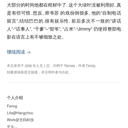
大部分的时间他都在棺材中了. 这个大绿叶没被利用好, 真
是有些可惜. 想反, 师爷苏 的戏份倒很多, 他的”自制电话
留言”,结结巴巴的,很有娱乐性. 前后多次不一致的”讲话
人”-“话事人”, “干爹”–“契爷”, “占米”-“Jimmy” 仍使得整部电
影在语言上有不够细致之处。
继续阅读
→
本文发布于
2006 年 5 月 1 日
，归档于
Review
，作者
Fenng
。
转载请保留原文链接，并注明作者与出处。
个人介绍
Fenng
Life@Hangzhou
Work@无码科技
更多
...