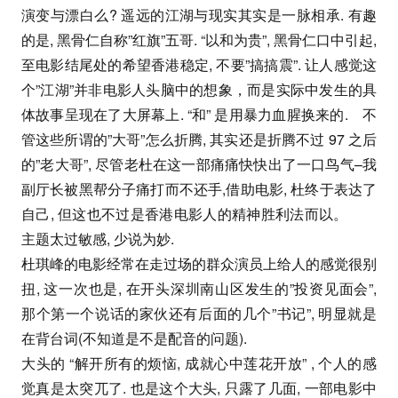
演变与漂白么? 遥远的江湖与现实其实是一脉相承. 有趣
的是, 黑骨仁自称”红旗”五哥. “以和为贵”, 黑骨仁口中引起,
至电影结尾处的希望香港稳定, 不要”搞搞震”. 让人感觉这
个”江湖”并非电影人头脑中的想象，而是实际中发生的具
体故事呈现在了大屏幕上. “和” 是用暴力血腥换来的. 不
管这些所谓的”大哥”怎么折腾, 其实还是折腾不过 97 之后
的”老大哥”, 尽管老杜在这一部痛痛快快出了一口鸟气–我
副厅长被黑帮分子痛打而不还手,借助电影, 杜终于表达了
自己, 但这也不过是香港电影人的精神胜利法而以。
主题太过敏感, 少说为妙.
杜琪峰的电影经常在走过场的群众演员上给人的感觉很别
扭, 这一次也是, 在开头深圳南山区发生的”投资见面会”,
那个第一个说话的家伙还有后面的几个”书记”, 明显就是
在背台词(不知道是不是配音的问题).
大头的 “解开所有的烦恼, 成就心中莲花开放” , 个人的感
觉真是太突兀了. 也是这个大头, 只露了几面, 一部电影中