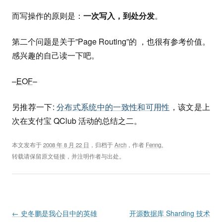
而写操作的原则是：
一次写入，到处分发
。
第二个问题是关于”Page Routing”的 ，也很有参考价值。
感兴趣的自己读一下吧。
–
EOF
–
另推荐一下:
分布式系统中的一致性和可用性
，该文是上
次在支付宝 QClub 活动的总结之二。
本文发布于
2008 年 8 月 22 日
，归档于
Arch
，作者
Fenng
。
转载请保留原文链接，并注明作者与出处。
Post navigation
←
史冬鹏是我心目中的英雄
开源数据库 Sharding 技术