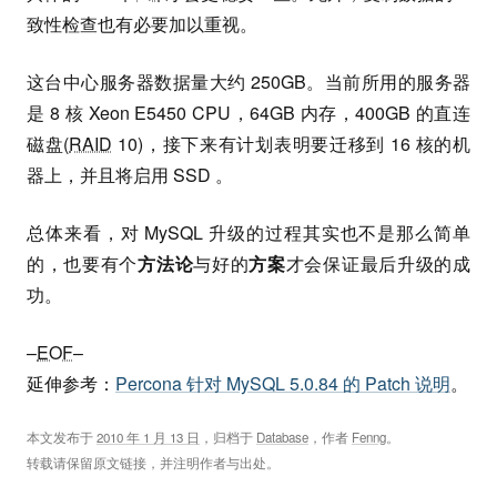
致性检查也有必要加以重视。
这台中心服务器数据量大约 250GB。当前所用的服务器
是 8 核 Xeon E5450 CPU，64GB 内存，400GB 的直连
磁盘(
RAID
10)，接下来有计划表明要迁移到 16 核的机
器上，并且将启用 SSD 。
总体来看，对 MySQL 升级的过程其实也不是那么简单
的，也要有个
方法论
与好的
方案
才会保证最后升级的成
功。
–
EOF
–
延伸参考：
Percona 针对 MySQL 5.0.84 的 Patch 说明
。
本文发布于
2010 年 1 月 13 日
，归档于
Database
，作者
Fenng
。
转载请保留原文链接，并注明作者与出处。