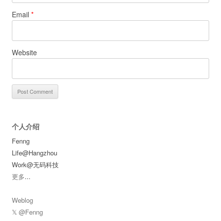
Email
*
Website
个人介绍
Fenng
Life@Hangzhou
Work@无码科技
更多
...
Weblog
𝕏 @Fenng