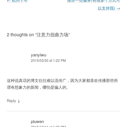
Post navigation
←
杭州十年
推荐一些服务(有很多个方式可
以支持我)
→
2 thoughts on “
注意力扭曲力场
”
yanyiwu
2015/03/30 at 1:22 PM
这种说真话的博文往往难以流传广，因为大家都喜欢传播那些所
谓有想象力的新闻，哪怕是骗人的。
↓
Reply
pluwen
2015/12/11 at 1:29 PM