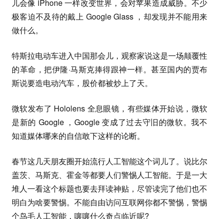
儿会像 iPhone 一样改变世界，会对苹果造成威胁。不少
极客迫不及待的戴上 Google Glass ，却发现并不能用来
做什么。
特斯拉电动车进入中国那会儿，观察家说这是一场颠覆性
的革命，把伊隆·马斯克捧得跟神一样。甚至国内的贾布
斯说要造电动汽车，股价都被炒上了天。
微软发布了 Hololens 全息眼镜，有些媒体开始说，微软
是新的 Google ，Google 变成了过去守旧的微软。我不
知道媒体哪来的自信敢下这样的论断。
春节这几天朋友圈开始流行人工智能这个词儿了。说比尔
盖茨、马斯克、霍金等都要人们警惕人工智能。于是一大
堆人一看这个标题也要去拜读神贴，尽管读完了他们也不
明白为啥要警惕。不能自由访问互联网你都不警惕，警惕
个鸟毛人工智能，嚷嚷什么奇点临近呢?