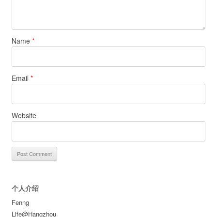
Name
*
Email
*
Website
个人介绍
Fenng
Life@Hangzhou