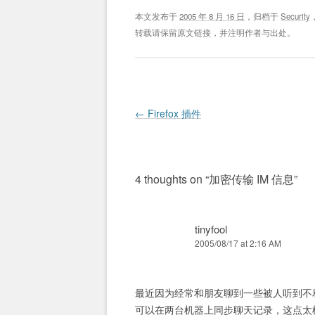
本文发布于
2005 年 8 月 16 日
，归档于
Security
转载请保留原文链接，并注明作者与出处。
Post navigation
←
Firefox 插件
4 thoughts on “
加密传输 IM 信息
”
tinyfool
2005/08/17 at 2:16 AM
最近因为经常和朋友聊到一些被人听到不利于
可以在两台机器上同步聊天记录，这点太