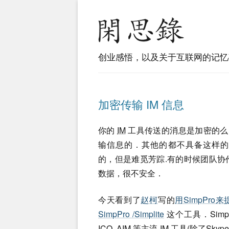
创业感悟，以及关于互联网的记忆
加密传输 IM 信息
你的
IM
工具传送的消息是加密的么
输信息的．其他的都不具备这样的功能．微
的，但是难觅芳踪.有的时候团队
数据，很不安全．
今天看到了
赵柯
写的
用SimpPro
SimpPro /Simplite
这个工具．Simp
ICQ,
AIM
等主流
IM
工具(除了Skyp