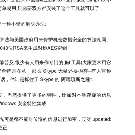
费的.简单易用,只需要双方都安装了这个工具就可以了．
就是一种不错的解决办法:
用的加密算法与美国政府用来保护机密数据安全的算法相同。
2048位RSA来生成对称AES密钥
远远不够普及.很少有人用来作专门的
IM
工具(大家更常用它
全特别在意，那么 Skype 无疑还要抛弃–有人宣称
话，估计是抓住了 Skype 的”阿喀琉斯之踵”.
决方案，当然提供了更多的特性，比如对本地存储的信息
dows 安全特性集成.
品,可是都不能对传输的信息进行加密．哎呀
updated:
正.