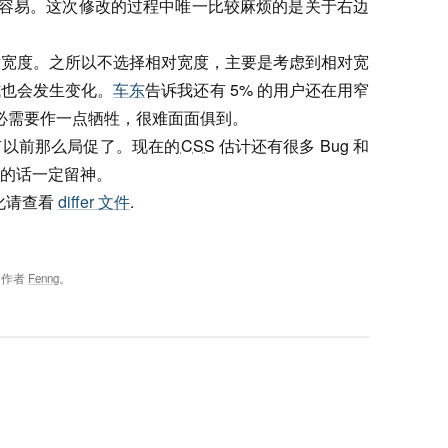
比较容易。这次修改的过程中唯一比较麻烦的是关于右边
。
 绝对宽度。之所以不选择相对宽度，主要是考虑到相对宽
式也会发生变化。
车东
告诉我还有 5% 的用户还在用窄
必需要作一点牺牲，很难面面俱到。
有以前那么局促了。现在的
CSS
估计还有很多 Bug 和
的话一定留神。
化请查看
differ 文件
.
，作者
Fenng
。