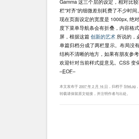
Gamma 这三个层的设定，相对
栏”对齐”的细微差别耗费了不少时间
现在页面设定的宽度是 1000px,
度下菜单导航条会有折叠，内容格
屏，根据这篇
创新的艺术
所说的，
单篇归档分成了两栏显示。布局没
结构不清晰的地方，如果有朋友参考
欢迎针对当前样式提意见。
CSS
变
–
EOF
–
本文发布于
2007 年 2 月 16 日
，归档于
SiteLog
转载请保留原文链接，并注明作者与出处。