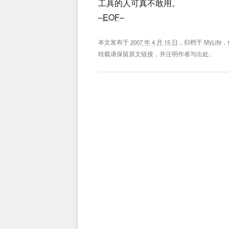
工具的人可真不敢用。
–
EOF
–
本文发布于
2007 年 4 月 15 日
，归档于
MyLife
，
转载请保留原文链接，并注明作者与出处。