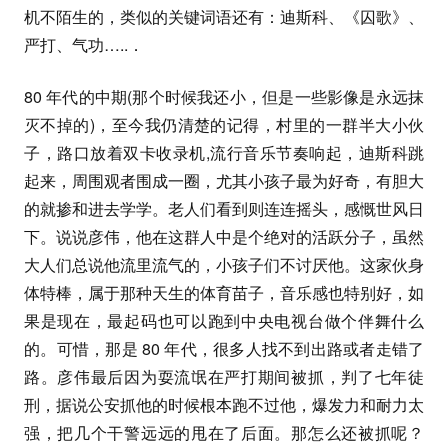
机不陌生的，类似的关键词语还有：迪斯科、《囚歌》、
严打、气功…..．
80 年代的中期(那个时候我还小，但是一些影像是永远抹
灭不掉的)，至今我仍清楚的记得，村里的一群半大小伙
子，路口放着双卡收录机,流行音乐节奏响起，迪斯科跳
起来，周围观者围成一圈，尤其小孩子最为好奇，有胆大
的就掺和进去学学。老人们看到则连连摇头，感慨世风日
下。说说彦伟，他在这群人中是个绝对的活跃分子，虽然
大人们总说他流里流气的，小孩子们不讨厌他。这家伙身
体特棒，属于那种天生的体育苗子，音乐感也特别好，如
果是现在，最起码也可以跑到中央电视台做个伴舞什么
的。可惜，那是 80 年代，很多人找不到出路或者走错了
路。彦伟最后因为耍流氓在严打期间被抓，判了七年徒
刑，据说公安抓他的时候根本跑不过他，爆发力和耐力太
强，把几个干警远远的甩在了后面。那怎么还被抓呢？