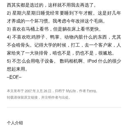
西其实都是选过的，这样就不用我去再选了。
2) 星期六星期日睡觉经常要睡到下午才醒。这是好几年
才养成的一个坏习惯。我考虑今年改掉这个毛病。
3) 喜欢在马桶上看书，但是躺在床上看书更快。
4) 不喜欢吃鸡脖子、鸭掌、动物内脏什么的东西，尤其
不会啃骨头。记得大学的时候，打工，去一个客户家，人
家给夹了一大块排骨，啃也不是，扔也不是，很尴尬。
5) 不怎么会用电子设备。 数码相机啊、iPod 什么的很少
想起来用。
–
EOF
–
本文发布于
2007 年 3 月 26 日
，归档于
MyLife
，作者
Fenng
。
转载请保留原文链接，并注明作者与出处。
个人介绍