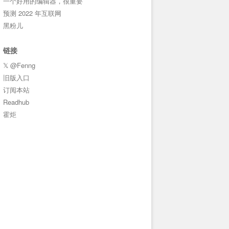
一个好用的编辑器，很重要
预测 2022 年互联网
黑粉儿
链接
𝕏 @Fenng
旧版入口
订阅本站
Readhub
霍炬