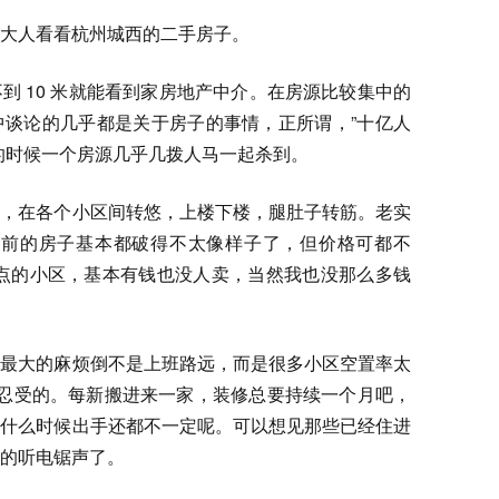
大人看看杭州城西的二手房子。
到 10 米就能看到家房地产中介。在房源比较集中的
中谈论的几乎都是关于房子的事情，正所谓，”十亿人
的时候一个房源几乎几拨人马一起杀到。
处，在各个小区间转悠，上楼下楼，腿肚子转筋。老实
年以前的房子基本都破得不太像样子了，但价格可都不
好一点的小区，基本有钱也没人卖，当然我也没那么多钱
江最大的麻烦倒不是上班路远，而是很多小区空置率太
要忍受的。每新搬进来一家，装修总要持续一个月吧，
，什么时候出手还都不一定呢。可以想见那些已经住进
的听电锯声了。