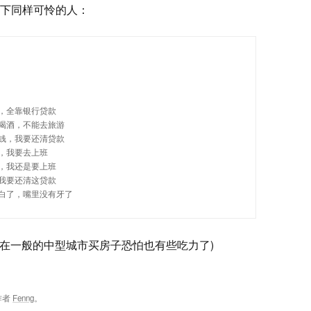
下同样可怜的人：
，全靠银行贷款
喝酒，不能去旅游
钱，我要还清贷款
，我要去上班
，我还是要上班
我要还清这贷款
白了，嘴里没有牙了
 现在在一般的中型城市买房子恐怕也有些吃力了)
作者
Fenng
。