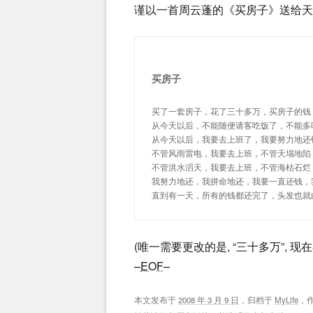
谨以一首周云蓬的《买房子》送给天
买房子
买了一套房子，花了三十多万，买房子的钱
从今天以后，不能随便请客吃饭了，不能多
从今天以后，我要去上班了，我要努力地还
不管风雨雷电，我要去上班，不管天塌地陷
不管洪水滔天，我要去上班，不管海枯石烂
我努力地还，我拼命地还，我要一直还钱，
直到有一天，所有的钱都还完了，头发也就
(唯一需要更改的是, “三十多万”,
–
EOF
–
本文发布于
2008 年 3 月 9 日
，归档于
MyLife
，