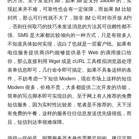
的方法。至于发送到
IM
，如果
IM
是支持 Jabber 的，实
现起来并不难，可靠性也会有一定保障，而如果
IM
比较
封闭，那么可行性就不大了，除非
IM
公司对你开放
API
，否则任何取巧的技巧来发送消息的方法其可信赖性都不
强、SMS 是大家都比较倾向的一种方式，只是有很多人
不知道具体如何实现，说白了也就是一层窗户纸。如果有
电信服务提供商(SP)能够提供基于 Web 的调用接口给
你，那么直接利用 Wget 或是 cURL 工具模拟浏览器处理
表单信息即可，几行命令即可搞定。如果不具备这样的条
件，不妨考虑一下短信 Modem，现在市场上这样的短信
Modem 很多，价格不贵，大多都提供二次开发的功能，
简单的写点脚本即可实现目的。至于网上有人推荐的免费
短信服务，因为实时性比较差，笔者是不推荐的。天下没
有免费的午餐，这样的服务往往信息发送优先级很低，而
且，短信到达率很难保障。
值得一提的是，报警服务器本身也需要监控的。建议定期