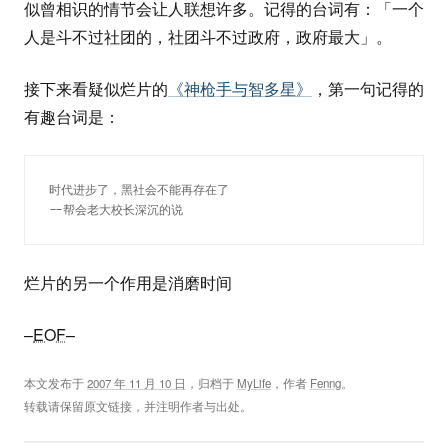
似曾相识的情节会让人联想许多。记得的台词有：「一个
人是斗不过社团的，社团斗不过政府，政府最大」。
接下来看疑似烂片的
《神枪手与智多星》
，第一句记得的
有趣台词是：
时代进步了，黑社会不能再存在了
--帮会老大校长深沉的说
烂片的另一个作用是消磨时间
–
EOF
–
本文发布于
2007 年 11 月 10 日
，归档于
MyLife
，作者
Fenng
。
转载请保留原文链接，并注明作者与出处。