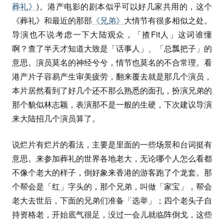
葬礼》
)。港产电影的剧本似乎可以好几家共用的，这个
《葬礼》和最近的那部
《兄弟》
大情节有很多相似之处。
导演也不说考虑一下大陆观众，「揸Fit人」这词谁懂
啊？查了半天才知道大致是「话事人」、「总瓢把子」的
意思。演员莫名的神经兮兮，情节也莫名的不合常理。看
港产片子容易产生审美疲劳，翻来覆去就是那几个演员，
本片居然看到了好几个还不那么熟悉的面孔，扮演兄弟的
那个貌似林志颖，表演那不是一般的生硬，下次建议导演
来大陆招几个演员算了。
说烂片有烂片的看法，主要是里面的一些场景和台词挺有
意思。来参加葬礼的世界各地老大，无论哪个人怎么看都
不像个老大的样子，倒好象来香港的游客跑了个龙套。那
个帮会是「红」字头的，那个兄弟，叫做「家宝」，帮会
老大去世后，下面的兄弟们准备「选举」；四个老头子自
持资格老，开始底气很足，没过一会儿就临阵倒戈，这些