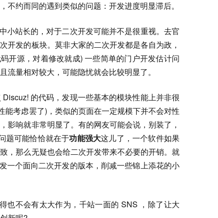
，不约而同的遇到类似的问题：开发进度明显滞后。
是面向中小站长的，对于二次开发可能并不是很重视。去官
二次开发的板块。莫非大家的二次开发都是各自为政，
代码开源，对着修改就成) 一些简单的门户开发估计问
且流量相对较大，可能隐忧就会比较明显了。
iscuz! 的代码，发现一些基本的模块性能上并非很
性能考虑罢了)，类似的页面在一定规模下并不会对性
级，影响就非常明显了。有的网友可能会说，别装了，
吧? 问题可能恰恰就在于
功能强大
这儿了，一个软件如果
细致，那么无疑也会给二次开发带来不必要的开销。就
必要开发一个面向二次开发的版本，削减一些锦上添花的小
品我觉得也不会有太大作为，千站一面的 SNS ，除了让大
创新呢?