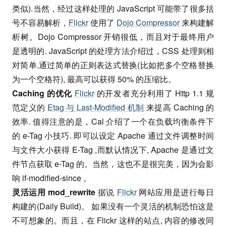
类似).当然，经过这样处理的 JavaScript 可能带了很多括
号不容易解析，
Flickr
使用了
Dojo Compressor
来构建解
析树。Dojo Compressor 开销很低，而且对于最终用户
是透明的. JavaScript 的处理方法介绍过，
CSS
处理则相
对简单.通过简单的正则表达式替换(比如把多个空格替换
为一个空格符), 最高可以获得 50% 的压缩比。
Caching 的优化
Flickr
的开发者充分利用了 Http 1.1 规
范定义的
Etag 与 Last-Modified 机制
来提高 Caching 的
效率. 值得注意的是，Cal 介绍了一个在负载均衡条件下
的 e-Tag 小技巧. 即可以设定 Apache 通过文件调整时间
与文件大小获得 E-Tag ,而默认情况下, Apache 是通过文
件节点获取 e-Tag 的。当然，这也不是很完美，因为会影
响 if-modified-since 。
灵活运用 mod_rewrite
据说
Flickr
网站应用是进行每日
构建的(Daily Build)。 如果没有一个灵活的机制恐怕这是
不可想象的。而且，在 Flickr 这样的站点, 内容的修改同