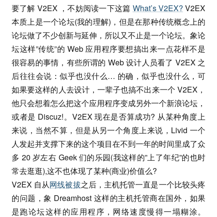
要了解 V2EX ，不妨阅读一下这篇
What’s V2EX?
V2EX
本质上是一个论坛(我的理解)，但是在那种传统概念上的
论坛做了不少创新与延伸，所以又不止是一个论坛。象论
坛这样”传统”的 Web 应用程序要想搞出来一点花样不是
很容易的事情，有些所谓的 Web 设计人员看了 V2EX 之
后往往会说：似乎也没什么… 的确，似乎也没什么，可
如果要这样的人去设计，一辈子也搞不出来一个 V2EX，
他只会想着怎么把这个应用程序变成另外一个新浪论坛，
或者是 Discuz!。V2EX 现在是否算成功? 从某种角度上
来说，当然不算，但是从另一个角度上来说，Livid 一个
人发起并支撑下来的这个项目在不到一年的时间里成了众
多 20 岁左右 Geek 们的乐园(我这样的”上了年纪”的也时
常去逛逛),这不也体现了某种(商业)价值么?
V2EX 自从
网线被拔
之后，主机托管一直是一个比较头疼
的问题，象 Dreamhost 这样的主机托管商在国外，如果
是跑论坛这样的应用程序，网络速度慢得一塌糊涂。