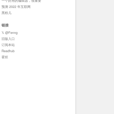
一个好用的编辑器，很重要
预测 2022 年互联网
黑粉儿
链接
𝕏 @Fenng
旧版入口
订阅本站
Readhub
霍炬