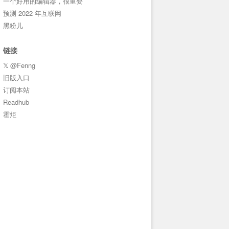
一个好用的编辑器，很重要
预测 2022 年互联网
黑粉儿
链接
𝕏 @Fenng
旧版入口
订阅本站
Readhub
霍炬