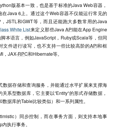
thon版基本一致，也是基于标准的Java Web容器，
跑在Java 6上。通过这个Web容器不仅能运行常见的
t，JSP，JSTL和GWT等，而且还能跑大多数常用的Java
ass White List
来定义那些Java
API
能在App Engine
言，例如JavaScript，Ruby或Scala等，但同
，或者对文件进行读写，也不支持一些比较高阶的
API
和框
I，JAX-
RPC
和Hibernate等。
的分布式数据存储和查询服务，并能通过水平扩展来支撑海
统的关系型数据库，它主要以”Entity”的形式存储数据，
念上和数据库的Table比较类似）和一系列属性。
optimistic）同步控制，而在事务方面，则支持本地事
oup内执行事务。