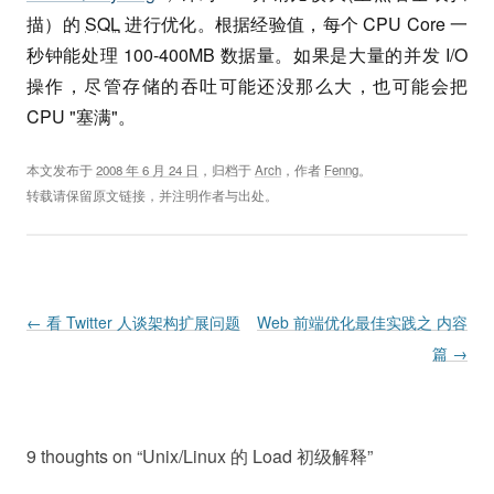
描）的
SQL
进行优化。根据经验值，每个 CPU Core 一
秒钟能处理 100-400MB 数据量。如果是大量的并发 I/O
操作，尽管存储的吞吐可能还没那么大，也可能会把
CPU "塞满"。
本文发布于
2008 年 6 月 24 日
，归档于
Arch
，作者
Fenng
。
转载请保留原文链接，并注明作者与出处。
Post navigation
←
看 Twitter 人谈架构扩展问题
Web 前端优化最佳实践之 内容
篇
→
9 thoughts on “
Unix/Linux 的 Load 初级解释
”