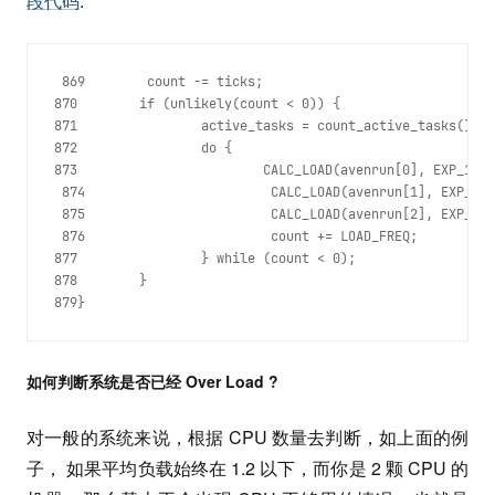
段代码
:
 869        count -= ticks;

870        if (unlikely(count < 0)) {

871                active_tasks = count_active_tasks();

872                do {

873                        CALC_LOAD(avenrun[0], EXP_1, a
 874                        CALC_LOAD(avenrun[1], EXP_5, 
 875                        CALC_LOAD(avenrun[2], EXP_15,
 876                        count += LOAD_FREQ;

877                } while (count < 0);

878        }

879} 
如何判断系统是否已经 Over Load ?
对一般的系统来说，根据 CPU 数量去判断，如上面的例
子， 如果平均负载始终在 1.2 以下，而你是 2 颗 CPU 的