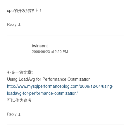
cpu的开发得跟上！
↓
Reply
twinsant
2008/06/23 at 2:20 PM
补充一篇文章:
Using LoadAvg for Performance Optimization
http://www.mysqlperformanceblog.com/2006/12/04/using-
loadavg-for-performance-optimization/
可以作为参考
↓
Reply