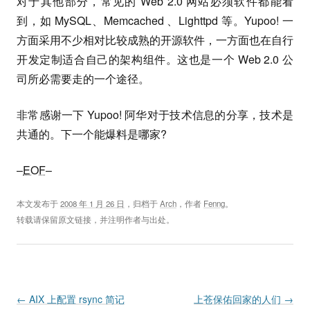
对于其他部分，常见的 Web 2.0 网站必须软件都能看
到，如 MySQL、Memcached 、Lighttpd 等。Yupoo! 一
方面采用不少相对比较成熟的开源软件，一方面也在自行
开发定制适合自己的架构组件。这也是一个 Web 2.0 公
司所必需要走的一个途径。
非常感谢一下 Yupoo! 阿华对于技术信息的分享，技术是
共通的。下一个能爆料是哪家?
–
EOF
–
本文发布于
2008 年 1 月 26 日
，归档于
Arch
，作者
Fenng
。
转载请保留原文链接，并注明作者与出处。
Post navigation
←
AIX 上配置 rsync 简记
上苍保佑回家的人们
→