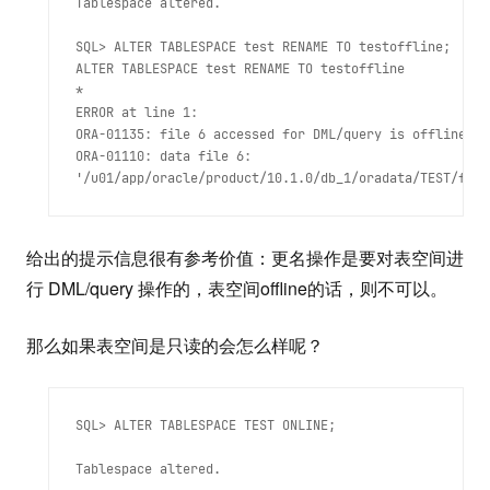
Tablespace altered.
SQL> ALTER TABLESPACE test RENAME TO testoffline;

ALTER TABLESPACE test RENAME TO testoffline

*

ERROR at line 1:

ORA-01135: file 6 accessed for DML/query is offline

ORA-01110: data file 6:

给出的提示信息很有参考价值：更名操作是要对表空间进
行 DML/query 操作的，表空间offline的话，则不可以。
那么如果表空间是只读的会怎么样呢？
SQL> ALTER TABLESPACE TEST ONLINE;
Tablespace altered.