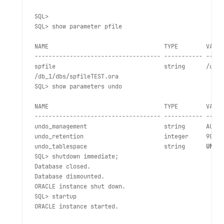
SQL>

SQL> show parameter pfile 
NAME                                 TYPE        VALUE

------------------------------------ ----------- -----
spfile                               string      /u01/
/db_1/dbs/spfileTEST.ora

SQL> show parameters undo
NAME                                 TYPE        VALUE

------------------------------------ ----------- -----
undo_management                      string      AUTO

undo_retention                       integer     900

undo_tablespace                      string      
UNDOT
SQL> shutdown immediate;

Database closed.

Database dismounted.

ORACLE instance shut down.

SQL> startup

ORACLE instance started.