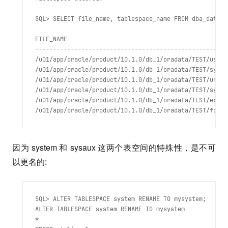
SQL> SELECT file_name, tablespace_name FROM dba_data_f
FILE_NAME                                             
------------------------------------------------------
/u01/app/oracle/product/10.1.0/db_1/oradata/TEST/users
/u01/app/oracle/product/10.1.0/db_1/oradata/TEST/sysau
/u01/app/oracle/product/10.1.0/db_1/oradata/TEST/undot
/u01/app/oracle/product/10.1.0/db_1/oradata/TEST/syste
/u01/app/oracle/product/10.1.0/db_1/oradata/TEST/examp
因为 system 和 sysaux 这两个表空间的特殊性，是不可
以更名的:
SQL> ALTER TABLESPACE system RENAME TO mysystem;

ALTER TABLESPACE system RENAME TO mysystem

*
