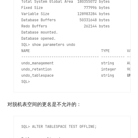
Total System Global Area  180355072 bytes

Fixed Size                   777996 bytes

Variable Size             128983284 bytes

Database Buffers           50331648 bytes

Redo Buffers                 262144 bytes

Database mounted.

Database opened.

SQL> show parameters undo

NAME                                 TYPE        VALUE

------------------------------------ ----------- -----
undo_management                      string      AUTO

undo_retention                       integer     900

undo_tablespace                      string      
UNDOT
对脱机表空间的更名是不允许的：
SQL> ALTER TABLESPACE TEST OFFLINE;