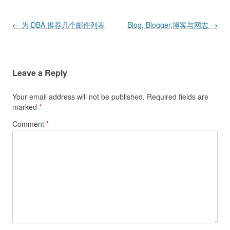
Post navigation
←
为 DBA 推荐几个邮件列表
Blog, Blogger,博客与网志
→
Leave a Reply
Your email address will not be published.
Required fields are
marked
*
Comment
*