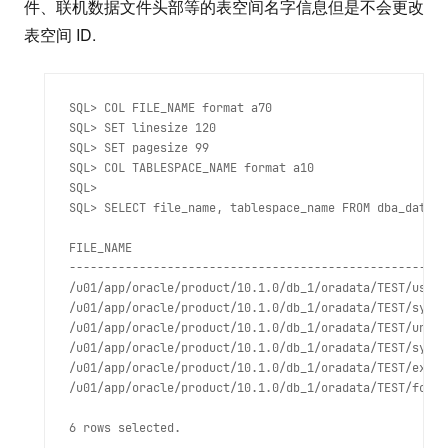
件、联机数据文件头部等的表空间名字信息但是不会更改
表空间 ID.
SQL> COL FILE_NAME format a70

SQL> SET linesize 120

SQL> SET pagesize 99

SQL> COL TABLESPACE_NAME format a10

SQL>

SQL> SELECT file_name, tablespace_name FROM dba_data_f
FILE_NAME                                             
------------------------------------------------------
/u01/app/oracle/product/10.1.0/db_1/oradata/TEST/users
/u01/app/oracle/product/10.1.0/db_1/oradata/TEST/sysau
/u01/app/oracle/product/10.1.0/db_1/oradata/TEST/undot
/u01/app/oracle/product/10.1.0/db_1/oradata/TEST/syste
/u01/app/oracle/product/10.1.0/db_1/oradata/TEST/examp