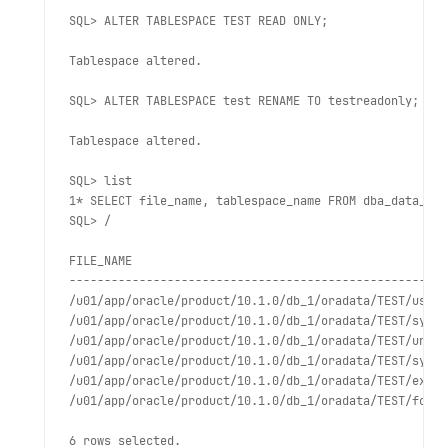
SQL> ALTER TABLESPACE TEST READ ONLY;
Tablespace altered.
SQL> ALTER TABLESPACE test RENAME TO testreadonly;
Tablespace altered.
SQL> list

1* SELECT file_name, tablespace_name FROM dba_data_file
SQL> /
FILE_NAME                                             
------------------------------------------------------
/u01/app/oracle/product/10.1.0/db_1/oradata/TEST/users
/u01/app/oracle/product/10.1.0/db_1/oradata/TEST/sysau
/u01/app/oracle/product/10.1.0/db_1/oradata/TEST/undot
/u01/app/oracle/product/10.1.0/db_1/oradata/TEST/syste
/u01/app/oracle/product/10.1.0/db_1/oradata/TEST/examp
/u01/app/oracle/product/10.1.0/db_1/oradata/TEST/foo1.
6 rows selected.