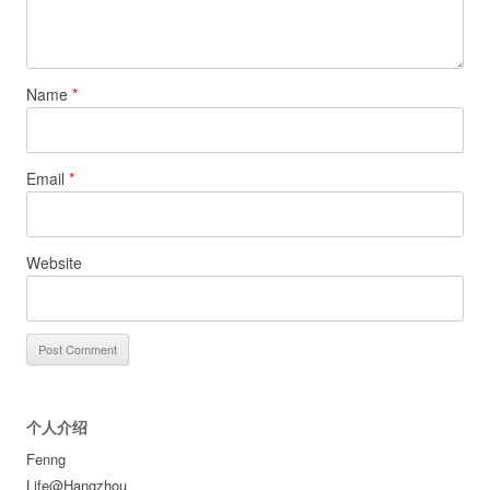
Name
*
Email
*
Website
个人介绍
Fenng
Life@Hangzhou