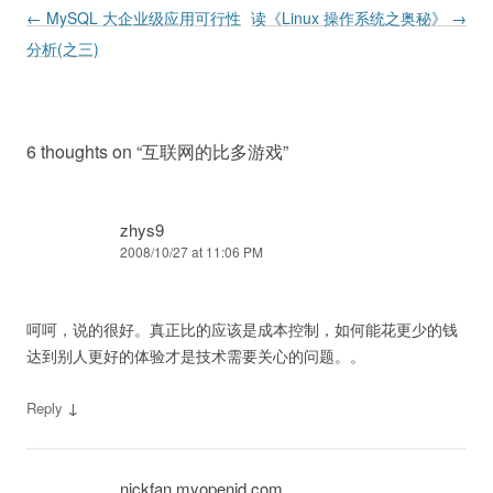
Post navigation
←
MySQL 大企业级应用可行性
读《Linux 操作系统之奥秘》
→
分析(之三)
6 thoughts on “
互联网的比多游戏
”
zhys9
2008/10/27 at 11:06 PM
呵呵，说的很好。真正比的应该是成本控制，如何能花更少的钱
达到别人更好的体验才是技术需要关心的问题。。
↓
Reply
nickfan.myopenid.com