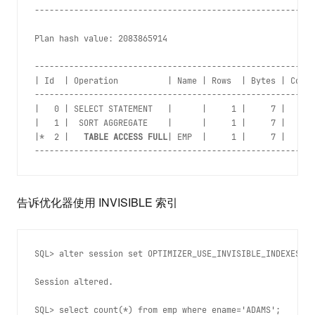
---------------------------------------------------------
Plan hash value: 2083865914
---------------------------------------------------------
| Id  | Operation          | Name | Rows  | Bytes | Cost 
---------------------------------------------------------
|   0 | SELECT STATEMENT   |      |     1 |     7 |     3
|   1 |  SORT AGGREGATE    |      |     1 |     7 |      
|*  2 |   
TABLE ACCESS FULL
| EMP  |     1 |     7 |     3
告诉优化器使用 INVISIBLE 索引
SQL> alter session set OPTIMIZER_USE_INVISIBLE_INDEXES=tr
Session altered.
SQL> select count(*) from emp where ename='ADAMS';