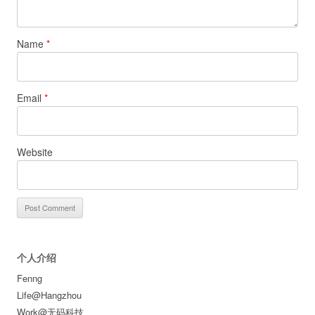
Name
*
Email
*
Website
个人介绍
Fenng
Life@Hangzhou
Work@无码科技