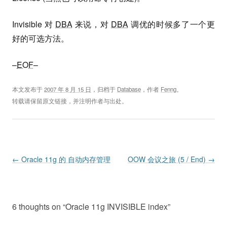
Invisible 对
DBA
来说，对
DBA
调优的时候多了一个更
好的可选方法。
–
EOF
–
本文发布于
2007 年 8 月 15 日
，归档于
Database
，作者
Fenng
。
转载请保留原文链接，并注明作者与出处。
Post navigation
←
Oracle 11g 的 自动内存管理
OOW 会议之旅 (5 / End)
→
6 thoughts on “
Oracle 11g INVISIBLE index
”