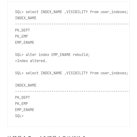
SQL> select INDEX_NAME ,VISIBILITY from user_indexes;
INDEX_NAME                                               
---------------------------------------------------------
PK_DEPT                                                  
PK_EMP                                                   
EMP_ENAME                                                
SQL> alter index EMP_ENAME rebuild;
=Index altered.
SQL> select INDEX_NAME ,VISIBILITY from user_indexes;
INDEX_NAME                                               
---------------------------------------------------------
PK_DEPT                                                  
PK_EMP                                                   
EMP_ENAME                                                
SQL> 