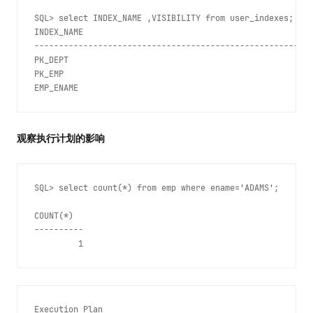
SQL> select INDEX_NAME ,VISIBILITY from user_indexes;
INDEX_NAME                                               
---------------------------------------------------------
PK_DEPT                                                  
PK_EMP                                                   
观察执行计划的影响
SQL> select count(*) from emp where ename='ADAMS';
COUNT(*)
----------
         1
Execution Plan