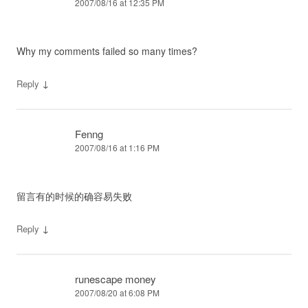
2007/08/16 at 12:35 PM
Why my comments failed so many times?
↓
Reply
Fenng
2007/08/16 at 1:16 PM
留言有的时候的确容易失败
↓
Reply
runescape money
2007/08/20 at 6:08 PM