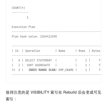
COUNT(*)
----------
         1
Execution Plan
---------------------------------------------------------
Plan hash value: 1569421590
---------------------------------------------------------
| Id  | Operation         | Name      | Rows  | Bytes | C
---------------------------------------------------------
|   0 | SELECT STATEMENT  |           |     1 |     7 |  
|   1 |  SORT AGGREGATE   |           |     1 |     7 |  
|*  2 |   
INDEX RANGE SCAN
| EMP_ENAME |     1 |     7 |  
---------------------------------------------------------
值得注意的是 VISIBILITY 索引在 Rebuild 后会变成可见
索引：