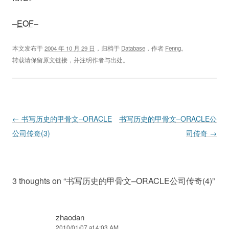
–
EOF
–
本文发布于
2004 年 10 月 29 日
，归档于
Database
，作者
Fenng
。
转载请保留原文链接，并注明作者与出处。
Post navigation
←
书写历史的甲骨文–ORACLE
书写历史的甲骨文–ORACLE公
公司传奇(3)
司传奇
→
3 thoughts on “
书写历史的甲骨文–ORACLE公司传奇(4)
”
zhaodan
2010/01/07 at 4:03 AM