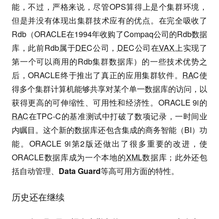
能，不过，严格来说，尽管OPS算得上是个集群环境，
但是并没有体现出集群技术应有的优点。在完全吸收了
Rdb（ORACLE在1994年收购了Compaq公司的Rdb数据
库，此前Rdb属于
DEC
公司，
DEC
公司在
VAX
上实现了
第一个可以商用的Rdb集群数据库）的一些技术优势之
后，ORACLE终于推出了真正的应用集群软件。
RAC
使
得多个集群计算机能够共享对某个单一数据库的访问，以
获得更高的可伸缩性、可用性和经济性。ORACLE 9i的
RAC
在TPC-C的基准测试中打破了数项记录，一时间业
内瞩目。这个新的数据库还包含集成的商务智能（BI）功
能。ORACLE 9i第2版还做出了很多重要的改进，使
ORACLE数据库成为一个本地的
XML
数据库；此外还包
括自动管理、
Data Guard
等高可用方面的特性。
历史还在继续