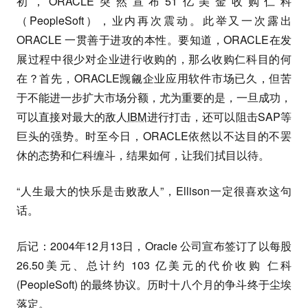
初，ORACLE突然宣布51亿美金收购仁科
（PeopleSoft），业内再次震动。此举又一次露出
ORACLE 一贯善于进攻的本性。要知道，ORACLE在发
展过程中很少对企业进行收购的，那么收购仁科目的何
在？首先，ORACLE觊觎企业应用软件市场已久，但苦
于不能进一步扩大市场分额，尤为重要的是，一旦成功，
可以直接对最大的敌人
IBM
进行打击，还可以阻击SAP等
巨头的强势。时至今日，ORACLE依然以不达目的不罢
休的态势和仁科缠斗，结果如何，让我们拭目以待。
“人生最大的快乐是击败敌人”，Ellison一定很喜欢这句
话。
后记：2004年12月13日，Oracle 公司宣布签订了以每股
26.50美元、总计约 103 亿美元的代价收购 仁科
(PeopleSoft) 的最终协议。历时十八个月的争斗终于尘埃
落定。