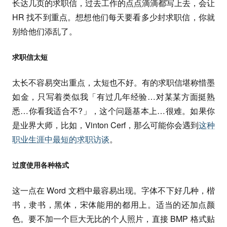
长达几页的求职信，过去工作的点点滴滴都写上去，会让
HR 找不到重点。想想他们每天要看多少封求职信，你就
别给他们添乱了。
求职信太短
太长不容易突出重点，太短也不好。有的求职信堪称惜墨
如金，只写着类似我「有过几年经验…对某某方面挺熟
悉…你看我适合不?」，这个问题基本上…很难。如果你
是业界大师，比如，Vinton Cerf，那么可能你会遇到
这种
职业生涯中最短的求职访谈
。
过度使用各种格式
这一点在 Word 文档中最容易出现。字体不下好几种，楷
书，隶书，黑体，宋体能用的都用上。适当的还加点颜
色。要不加一个巨大无比的个人照片，直接 BMP 格式贴