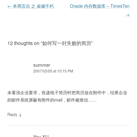
Post navigation
←
本周言论 之 崔健不朽
Oracle 内存数据库 – TimesTen
→
12 thoughts on “
如何写一封失败的简历
”
summer
2007/03/05 at 10:15 PM
未看清企业要求，投递电子简历时把简历放在附件中，结果企业
的邮件系统屏蔽有附件的mail，邮件被推信……
↓
Reply
You XU