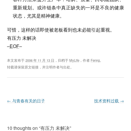
重新规划。或许链条中真正缺失的一环是不良的健康
状态，尤其是精神健康。
可惜，这样的话即使被老板看到也未必能引起重视。
有压力 未解决
–
EOF
–
本文发布于
2006 年 11 月 13 日
，归档于
MyLife
，作者
Fenng
。
转载请保留原文链接，并注明作者与出处。
Post navigation
←
与青春有关的日子
技术资料过载
→
10 thoughts on “
有压力 未解决
”