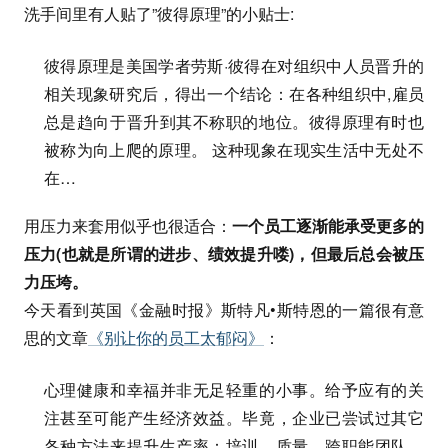
洗手间里有人贴了”彼得原理”的小贴士:
彼得原理是美国学者劳斯·彼得在对组织中人员晋升的
相关现象研究后，得出一个结论：在各种组织中,雇员
总是趋向于晋升到其不称职的地位。彼得原理有时也
被称为向上爬的原理。 这种现象在现实生活中无处不
在…
用压力来套用似乎也很适合：
一个员工逐渐能承受更多的
压力(也就是所谓的进步、绩效提升喽)，但最后总会被压
力压垮。
今天看到英国《金融时报》斯特凡•斯特恩的一篇很有意
思的文章
《别让你的员工太郁闷》
：
心理健康和幸福并非无足轻重的小事。给予应有的关
注甚至可能产生经济效益。毕竟，企业已尝试过其它
各种方法来提升生产率：培训、质量、跨职能团队、