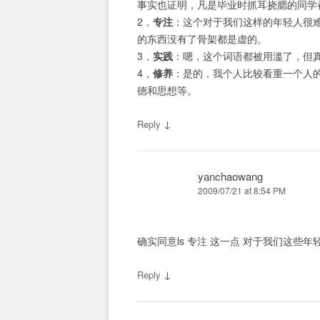
事实也证明，凡是毕业时抓耳挠腮的同学
2，
专注
：这个对于我们这样的年轻人很难
的东西没有了骨架都是虚的。
3，
实践
：嗯，这个词语都被用滥了，但
4，
修养
：是的，我个人比较看重一个人的
德和思想等。
↓
Reply
yanchaowang
2009/07/21 at 8:54 PM
确实同意ls 专注 这一点 对于我们这些
↓
Reply