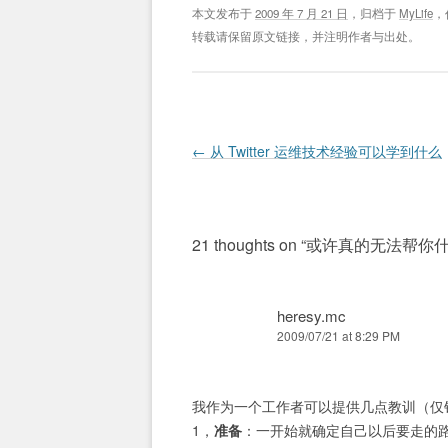
本文发布于
2009 年 7 月 21 日
，归档于
MyLife
，
转载请保留原文链接，并注明作者与出处。
Post navigation
←
从 Twitter 运维技术经验可以学到什么
21 thoughts on “
或许真的无法帮你
heresy.mc
2009/07/21 at 8:29 PM
我作为一个工作者可以提供几点教训（仅针
1，
准备
：一开始就确定自己以后要走的