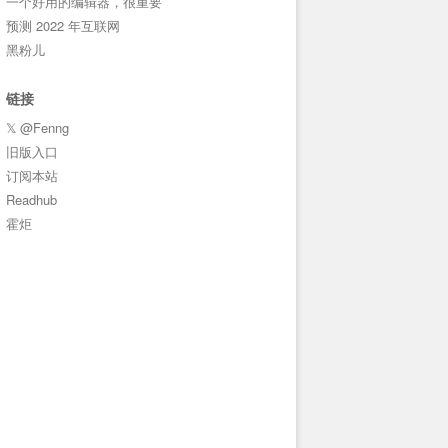
一个好用的编辑器，很重要
预测 2022 年互联网
黑粉儿
链接
𝕏 @Fenng
旧版入口
订阅本站
Readhub
霍炬