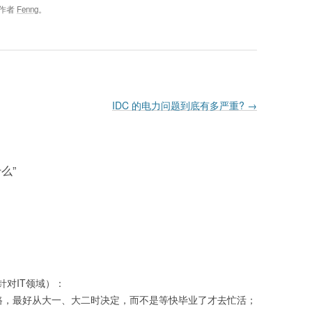
作者
Fenng
。
IDC 的电力问题到底有多严重?
→
什么
”
对IT领域）：
路，最好从大一、大二时决定，而不是等快毕业了才去忙活；