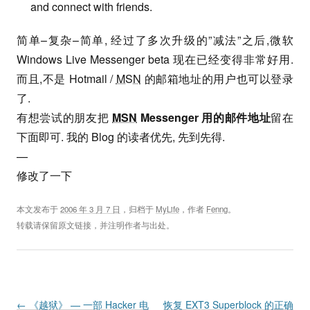
and connect with friends.
简单–复杂–简单, 经过了多次升级的”减法”之后,微软
Windows Live Messenger beta 现在已经变得非常好用.
而且,不是 Hotmail /
MSN
的邮箱地址的用户也可以登录
了.
有想尝试的朋友把
MSN
Messenger 用的邮件地址
留在
下面即可. 我的 Blog 的读者优先, 先到先得.
—
修改了一下
本文发布于
2006 年 3 月 7 日
，归档于
MyLife
，作者
Fenng
。
转载请保留原文链接，并注明作者与出处。
Post navigation
←
《越狱》 — 一部 Hacker 电
恢复 EXT3 Superblock 的正确