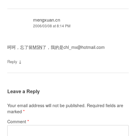
mengxuan.cn
2006/03/08 at 8:14 PM
呵呵，忘了留
MSN
了，我的是
chl_mx@hotmail.com
↓
Reply
Leave a Reply
Your email address will not be published.
Required fields are
marked
*
Comment
*