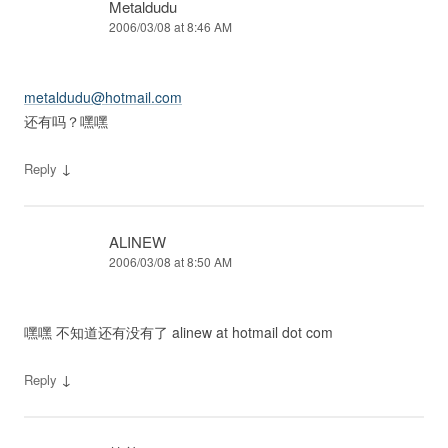
Metaldudu
2006/03/08 at 8:46 AM
metaldudu@hotmail.com
还有吗？嘿嘿
↓
Reply
ALINEW
2006/03/08 at 8:50 AM
嘿嘿 不知道还有没有了 alinew at hotmail dot com
↓
Reply