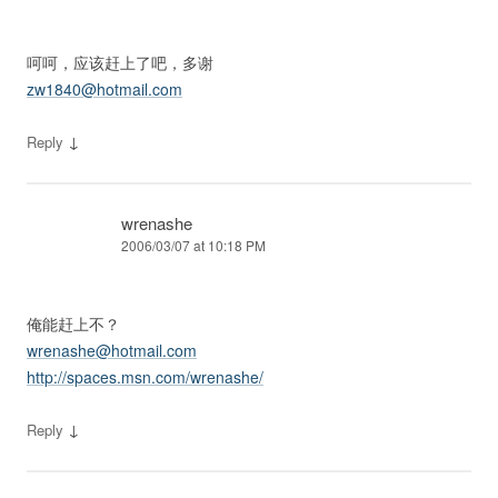
呵呵，应该赶上了吧，多谢
zw1840@hotmail.com
↓
Reply
wrenashe
2006/03/07 at 10:18 PM
俺能赶上不？
wrenashe@hotmail.com
http://spaces.msn.com/wrenashe/
↓
Reply