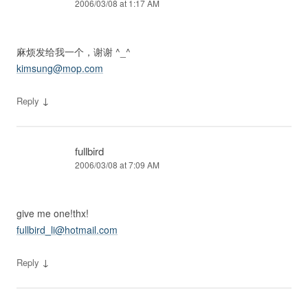
2006/03/08 at 1:17 AM
麻烦发给我一个，谢谢 ^_^
kimsung@mop.com
↓
Reply
fullbird
2006/03/08 at 7:09 AM
give me one!thx!
fullbird_li@hotmail.com
↓
Reply