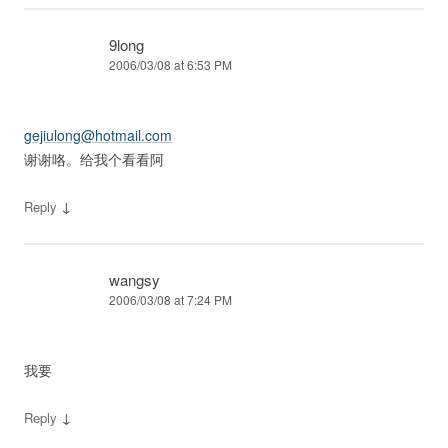
9long
2006/03/08 at 6:53 PM
gejiulong@hotmail.com
谢谢咯。给我个看看阿
↓
Reply
wangsy
2006/03/08 at 7:24 PM
我要
↓
Reply