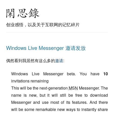
创业感悟，以及关于互联网的记忆碎片
Windows Live Messenger 邀请发放
偶然看到我居然有这么多的
邀请
:
Windows Live Messenger beta. You have
10
invitations remaining
This will be the next-generation
MSN
Messenger. The
name is new, but it will still be free to download
Messenger and use most of its features. And there
will be some remarkable new ways to instantly share