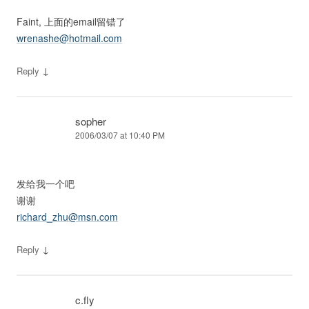
Faint, 上面的email留错了
wrenashe@hotmail.com
↓
Reply
sopher
2006/03/07 at 10:40 PM
发给我一个吧
谢谢
richard_zhu@msn.com
↓
Reply
c.fly