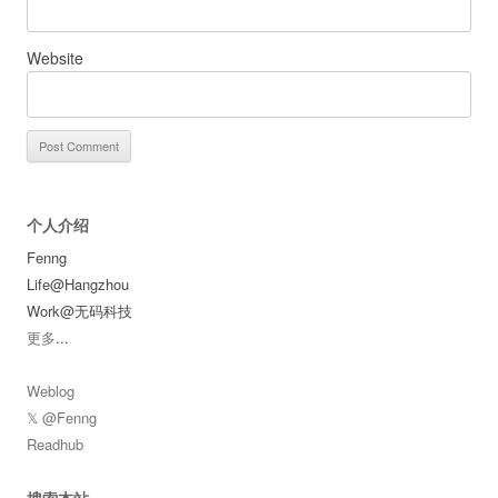
Website
个人介绍
Fenng
Life@Hangzhou
Work@无码科技
更多
...
Weblog
𝕏 @Fenng
Readhub