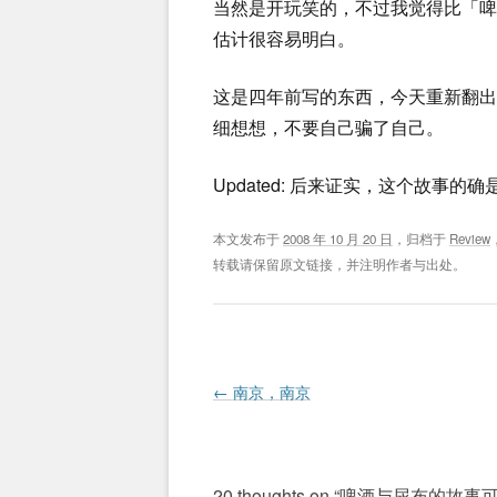
当然是开玩笑的，不过我觉得比「
估计很容易明白。
这是四年前写的东西，今天重新翻
细想想，不要自己骗了自己。
Updated: 后来证实，这个故事的
本文发布于
2008 年 10 月 20 日
，归档于
Review
转载请保留原文链接，并注明作者与出处。
Post navigation
←
南京，南京
20 thoughts on “
啤酒与尿布的故事