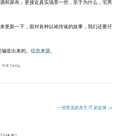
啤酒和尿布」更接近真实场景一些，至于为什么，宅男
出来更新一下，面对各种以讹传讹的故事，我们还要仔
确是编造出来的。
信息来源
。
，作者
Fenng
。
一些常见的关于 IT 的定律
→
可以休矣
”