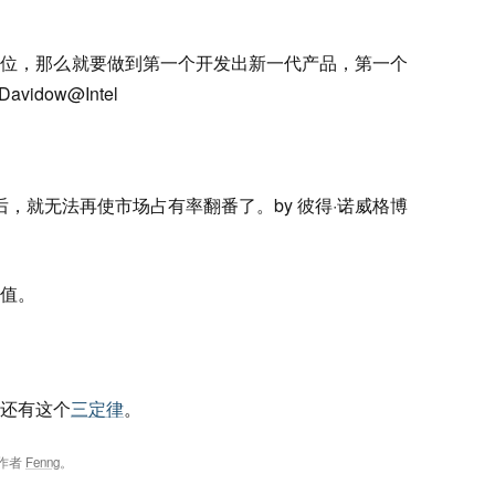
地位，那么就要做到第一个开发出新一代产品，第一个
vidow@Intel
后，就无法再使市场占有率翻番了。by 彼得·诺威格博
值。
还有这个
三定律
。
作者
Fenng
。