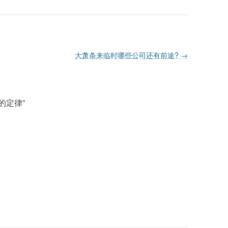
大萧条来临时哪些公司还有前途?
→
 的定律
”