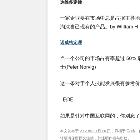
达维多定律
一家企业要在市场中总是占据主导
淘汰自己现有的产品。by William H Da
诺威格定理
当一个公司的市场占有率超过 50% 
士(Peter Norvig)
这一条对于个人技能发展很有参考价
–
EOF
–
如果是针对中国互联网的，你别忘了
本文发布于
2008 年 10 月 20 日
，归档于
Geek
，
转载请保留原文链接，并注明作者与出处。