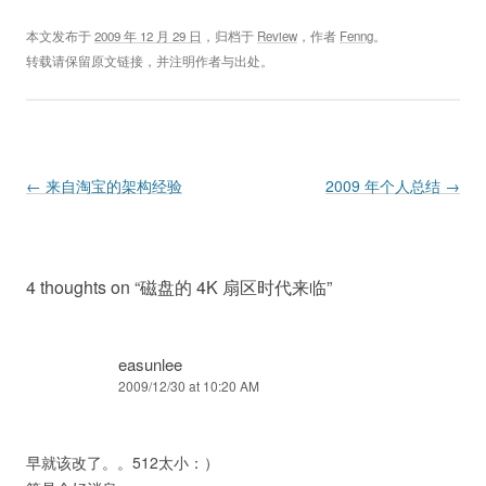
本文发布于
2009 年 12 月 29 日
，归档于
Review
，作者
Fenng
。
转载请保留原文链接，并注明作者与出处。
Post navigation
←
来自淘宝的架构经验
2009 年个人总结
→
4 thoughts on “
磁盘的 4K 扇区时代来临
”
easunlee
2009/12/30 at 10:20 AM
早就该改了。。512太小：）