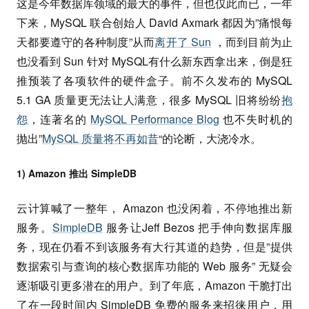
这是今年数据库领域的最大的事件，但也仅此而已，一年
下来，MySQL 联合创始人 David Axmark 都因为”痛恨每
天都要遵守的各种制度”从而
离开了 Sun
，而到目前为止
也没看到 Sun 针对 MySQL有什么新东西拿出来，倒是狂
推预装了各项软件的硬件盒子。前不久发布的 MySQL
5.1 GA 质量更无法让人满意，很多 MySQL 旧将纷纷
抱
怨
，连著名的
MySQL Performance Blog
也不失时机的
抛出”
MySQL 质量将不再如昔
“的论断，大浇冷水。
1) Amazon 推出 SimpleDB
云计算喊了一整年， Amazon 也没闲着，不停地推出新
服务。
SimpleDB
服务让Jeff Bezos 把手伸向数据库服
务，现在仍看不到该服务有大行其道的趋势，但是”提供
数据索引与查询的核心数据库功能的 Web 服务” 无疑会
逐渐吸引更多潜在的用户。到了年底，Amazon 干脆打出
了在一段时间内 SimpleDB 免费的服务来招徕用户，用