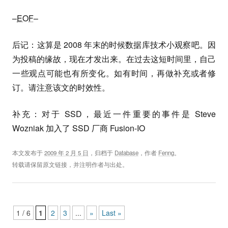
–
EOF
–
后记：这算是 2008 年末的时候数据库技术小观察吧。因
为投稿的缘故，现在才发出来。在过去这短时间里，自己
一些观点可能也有所变化。如有时间，再做补充或者修
订。请注意该文的时效性。
补充：对于 SSD，最近一件重要的事件是 Steve
Wozniak 加入了 SSD 厂商 Fusion-IO
本文发布于
2009 年 2 月 5 日
，归档于
Database
，作者
Fenng
。
转载请保留原文链接，并注明作者与出处。
Post navigation
1 / 6
1
2
3
...
»
Last »