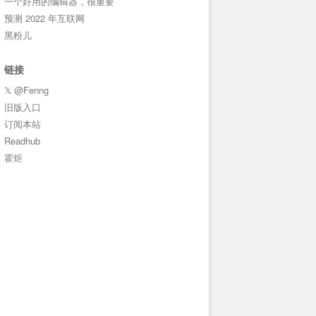
一个好用的编辑器，很重要
预测 2022 年互联网
黑粉儿
链接
𝕏 @Fenng
旧版入口
订阅本站
Readhub
霍炬