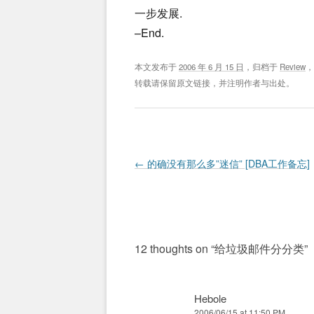
一步发展.
–End.
本文发布于
2006 年 6 月 15 日
，归档于
Review
转载请保留原文链接，并注明作者与出处。
Post navigation
←
的确没有那么多”迷信” [DBA工作备忘]
12 thoughts on “
给垃圾邮件分分类
”
Hebole
2006/06/15 at 11:50 PM