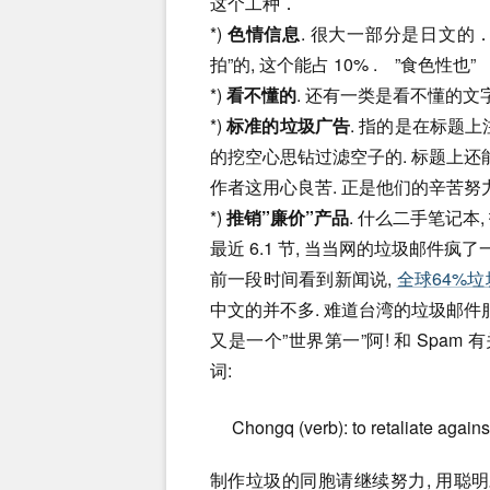
这个工种．
*)
色情信息
. 很大一部分是日文的
拍”的, 这个能占 10% . ”食色性也”
*)
看不懂的
. 还有一类是看不懂的文
*)
标准的垃圾广告
. 指的是在标题上注有
的挖空心思钻过滤空子的. 标题上还能
作者这用心良苦. 正是他们的辛苦努
*)
推销”廉价”产品
. 什么二手笔记本
最近 6.1 节, 当当网的垃圾邮件疯了
前一段时间看到新闻说,
全球64%
中文的并不多. 难道台湾的垃圾邮件
又是一个”世界第一”阿! 和 Spa
词:
Chongq (verb): to retaliate again
制作垃圾的同胞请继续努力, 用聪明才智积极的