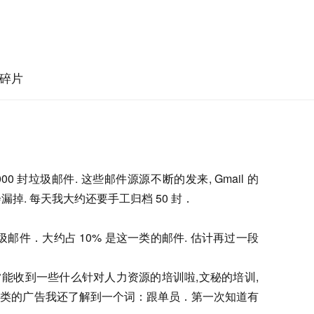
碎片
3000 封垃圾邮件. 这些邮件源源不断的发来, Gmail 的
常会漏掉. 每天我大约还要手工归档 50 封．
圾邮件．大约占 10% 是这一类的邮件. 估计再过一段
经常能收到一些什么针对人力资源的培训啦,文秘的培训,
从这类的广告我还了解到一个词：跟单员．第一次知道有