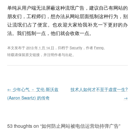
单纯从用户端无法屏蔽这种流氓广告，建议自己有网站的
朋友们，工程师们，想办法从网站层面抵制这种行为，别
让流氓们占了便宜。也欢迎大家给我补充一下更好的办
法。我们抵制一点，他们就会收敛一点。
本文发布于
2013 年 1 月 14 日
，归档于
Security
，作者
Fenng
。
转载请保留原文链接，并注明作者与出处。
Post navigation
←
少年心气 － 艾伦·斯沃兹
技术人如何才不至于虚度一生?
(Aaron Swartz) 的传奇
→
53 thoughts on “
如何防止网站被电信运营劫持弹广告
”