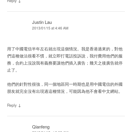
↓
Reply
Justin Lau
2013/01/15 at 4:46 AM
用了中國電信半年左右就出現這個情況。我是香港過來的，對他
們這種做法很看不慣，就立即打電話投訴說，我付費用他們的服
務，合約上沒說我有義務要讓他們插入廣告；幾天之後廣告就停
止了。
他們的針對性很強，同一個地區同一時期也是用中國電信的外國
朋友就完全沒有出現過這種情況，可能因為他不會看中文網站。
↓
Reply
Qianfeng