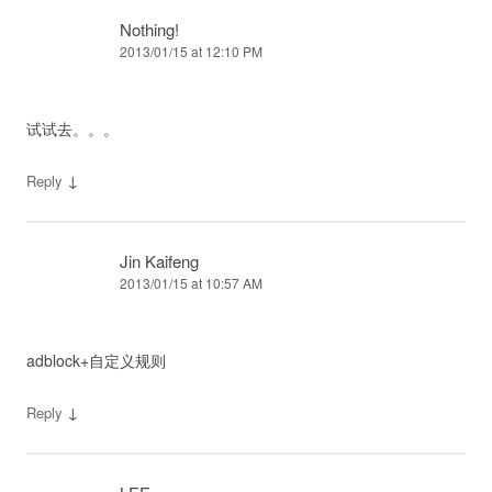
Nothing!
2013/01/15 at 12:10 PM
试试去。。。
↓
Reply
Jin Kaifeng
2013/01/15 at 10:57 AM
adblock+自定义规则
↓
Reply