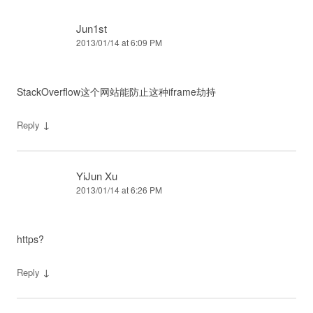
Jun1st
2013/01/14 at 6:09 PM
StackOverflow这个网站能防止这种iframe劫持
↓
Reply
YiJun Xu
2013/01/14 at 6:26 PM
https?
↓
Reply