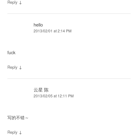
↓
Reply
hello
2013/02/01 at 2:14 PM
fuck
↓
Reply
云星 陈
2013/02/05 at 12:11 PM
写的不错～
↓
Reply