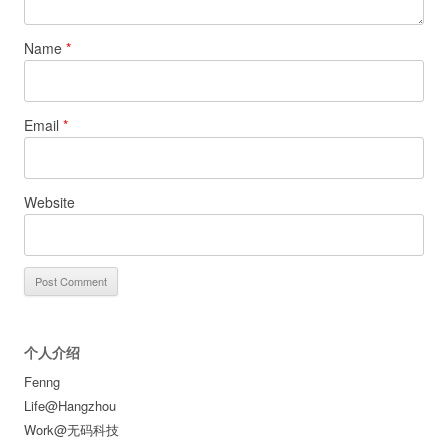
Name
*
Email
*
Website
个人介绍
Fenng
Life@Hangzhou
Work@无码科技