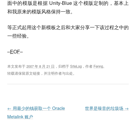
面中的模版是根据 Unity-Blue 这个模版定制的，基本上
和我原来的模版风格保持一致。
等正式起用这个新模板之后和大家分享一下该过程之中的
一些经验。
–
EOF
–
本文发布于
2007 年 8 月 21 日
，归档于
SiteLog
，作者
Fenng
。
转载请保留原文链接，并注明作者与出处。
Post navigation
←
用最少的钱获取一个 Oracle
世界是噪音的垃圾场
→
Metalink 账户